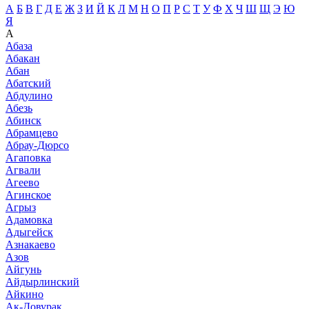
А
Б
В
Г
Д
Е
Ж
З
И
Й
К
Л
М
Н
О
П
Р
С
Т
У
Ф
Х
Ч
Ш
Щ
Э
Ю
Я
А
Абаза
Абакан
Абан
Абатский
Абдулино
Абезь
Абинск
Абрамцево
Абрау-Дюрсо
Агаповка
Агвали
Агеево
Агинское
Агрыз
Адамовка
Адыгейск
Азнакаево
Азов
Айгунь
Айдырлинский
Айкино
Ак-Довурак