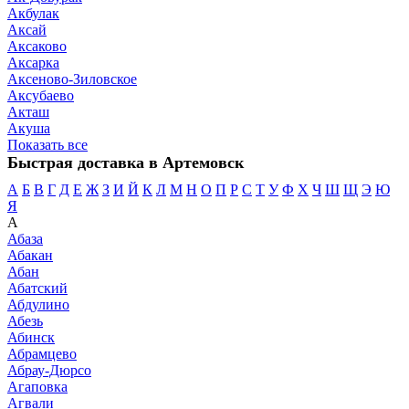
Акбулак
Аксай
Аксаково
Аксарка
Аксеново-Зиловское
Аксубаево
Акташ
Акуша
Показать все
Быстрая доставка в Артемовск
А
Б
В
Г
Д
Е
Ж
З
И
Й
К
Л
М
Н
О
П
Р
С
Т
У
Ф
Х
Ч
Ш
Щ
Э
Ю
Я
А
Абаза
Абакан
Абан
Абатский
Абдулино
Абезь
Абинск
Абрамцево
Абрау-Дюрсо
Агаповка
Агвали