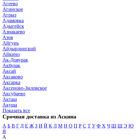
Агеево
Агинское
Агрыз
Адамовка
Адыгейск
Азнакаево
Азов
Айгунь
Айдырлинский
Айкино
Ак-Довурак
Акбулак
Аксай
Аксаково
Аксарка
Аксеново-Зиловское
Аксубаево
Акташ
Акуша
Показать все
Срочная доставка из Аскина
А
Б
В
Г
Д
Е
Ж
З
И
Й
К
Л
М
Н
О
П
Р
С
Т
У
Ф
Х
Ч
Ш
Щ
Э
Ю
Я
А