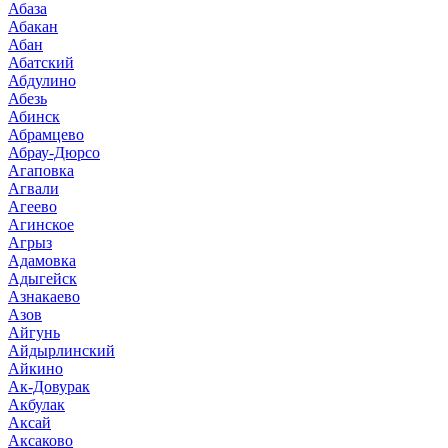
Абаза
Абакан
Абан
Абатский
Абдулино
Абезь
Абинск
Абрамцево
Абрау-Дюрсо
Агаповка
Агвали
Агеево
Агинское
Агрыз
Адамовка
Адыгейск
Азнакаево
Азов
Айгунь
Айдырлинский
Айкино
Ак-Довурак
Акбулак
Аксай
Аксаково