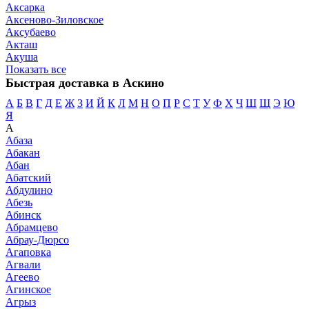
Аксарка
Аксеново-Зиловское
Аксубаево
Акташ
Акуша
Показать все
Быстрая доставка в Аскино
А
Б
В
Г
Д
Е
Ж
З
И
Й
К
Л
М
Н
О
П
Р
С
Т
У
Ф
Х
Ч
Ш
Щ
Э
Ю
Я
А
Абаза
Абакан
Абан
Абатский
Абдулино
Абезь
Абинск
Абрамцево
Абрау-Дюрсо
Агаповка
Агвали
Агеево
Агинское
Агрыз