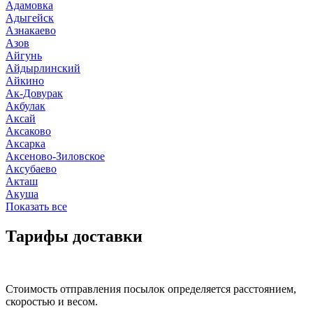
Адамовка
Адыгейск
Азнакаево
Азов
Айгунь
Айдырлинский
Айкино
Ак-Довурак
Акбулак
Аксай
Аксаково
Аксарка
Аксеново-Зиловское
Аксубаево
Акташ
Акуша
Показать все
Тарифы доставки
Стоимость отправления посылок определяется расстоянием,
скоростью и весом.