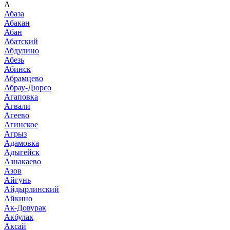
А
Абаза
Абакан
Абан
Абатский
Абдулино
Абезь
Абинск
Абрамцево
Абрау-Дюрсо
Агаповка
Агвали
Агеево
Агинское
Агрыз
Адамовка
Адыгейск
Азнакаево
Азов
Айгунь
Айдырлинский
Айкино
Ак-Довурак
Акбулак
Аксай