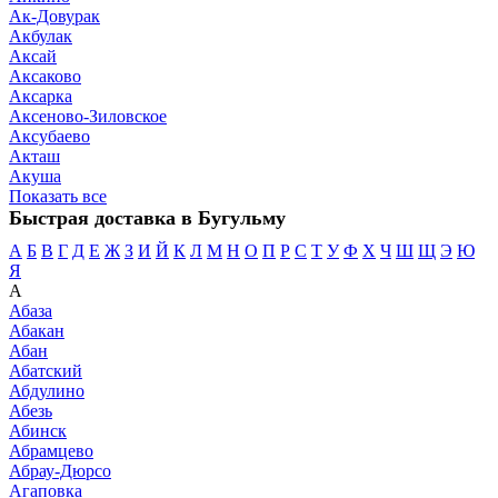
Ак-Довурак
Акбулак
Аксай
Аксаково
Аксарка
Аксеново-Зиловское
Аксубаево
Акташ
Акуша
Показать все
Быстрая доставка в Бугульму
А
Б
В
Г
Д
Е
Ж
З
И
Й
К
Л
М
Н
О
П
Р
С
Т
У
Ф
Х
Ч
Ш
Щ
Э
Ю
Я
А
Абаза
Абакан
Абан
Абатский
Абдулино
Абезь
Абинск
Абрамцево
Абрау-Дюрсо
Агаповка