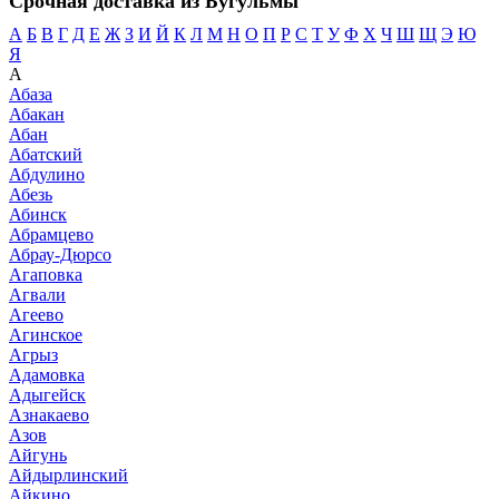
Срочная доставка из Бугульмы
А
Б
В
Г
Д
Е
Ж
З
И
Й
К
Л
М
Н
О
П
Р
С
Т
У
Ф
Х
Ч
Ш
Щ
Э
Ю
Я
А
Абаза
Абакан
Абан
Абатский
Абдулино
Абезь
Абинск
Абрамцево
Абрау-Дюрсо
Агаповка
Агвали
Агеево
Агинское
Агрыз
Адамовка
Адыгейск
Азнакаево
Азов
Айгунь
Айдырлинский
Айкино