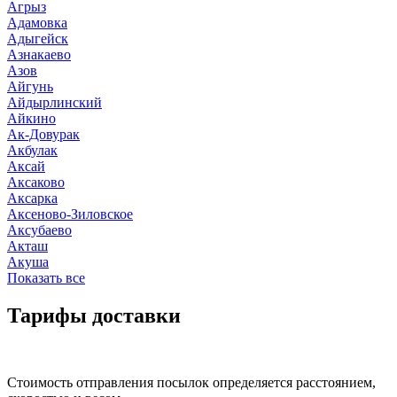
Агрыз
Адамовка
Адыгейск
Азнакаево
Азов
Айгунь
Айдырлинский
Айкино
Ак-Довурак
Акбулак
Аксай
Аксаково
Аксарка
Аксеново-Зиловское
Аксубаево
Акташ
Акуша
Показать все
Тарифы доставки
Стоимость отправления посылок определяется расстоянием,