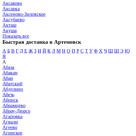
Аксаково
Аксарка
Аксеново-Зиловское
Аксубаево
Акташ
Акуша
Показать все
Быстрая доставка в Артемовск
А
Б
В
Г
Д
Е
Ж
З
И
Й
К
Л
М
Н
О
П
Р
С
Т
У
Ф
Х
Ч
Ш
Щ
Э
Ю
Я
А
Абаза
Абакан
Абан
Абатский
Абдулино
Абезь
Абинск
Абрамцево
Абрау-Дюрсо
Агаповка
Агвали
Агеево
Агинское