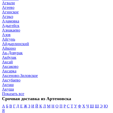
Агвали
Агеево
Агинское
Агрыз
Адамовка
Адыгейск
Азнакаево
Азов
Айгунь
Айдырлинский
Айкино
Ак-Довурак
Акбулак
Аксай
Аксаково
Аксарка
Аксеново-Зиловское
Аксубаево
Акташ
Акуша
Показать все
Срочная доставка из Артемовска
А
Б
В
Г
Д
Е
Ж
З
И
Й
К
Л
М
Н
О
П
Р
С
Т
У
Ф
Х
Ч
Ш
Щ
Э
Ю
Я