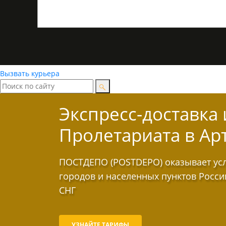
Вызвать курьера
Экспресс-доставка
Пролетариата в Ар
ПОСТДЕПО (POSTDEPO) оказывает услу
городов и населенных пунктов Росси
СНГ
УЗНАЙТЕ ТАРИФЫ