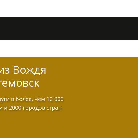
из Вождя
темовск
ги в более, чем 12 000
и и 2000 городов стран