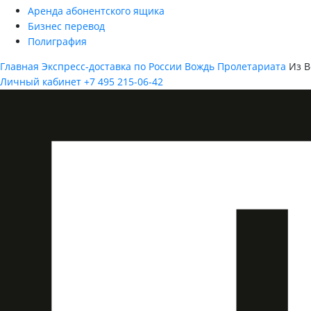
Аренда абонентского ящика
Бизнес перевод
Полиграфия
Главная
Экспресс-доставка по России
Вождь Пролетариата
Из В
Личный кабинет
+7 495 215-06-42