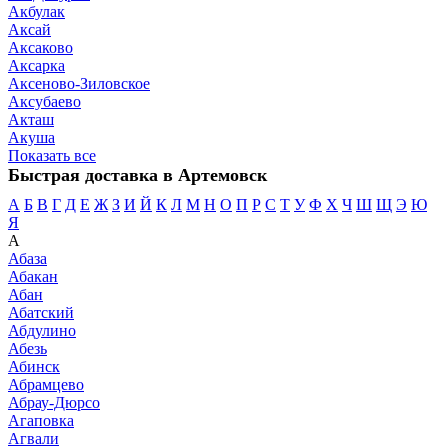
Акбулак
Аксай
Аксаково
Аксарка
Аксеново-Зиловское
Аксубаево
Акташ
Акуша
Показать все
Быстрая доставка в Артемовск
А
Б
В
Г
Д
Е
Ж
З
И
Й
К
Л
М
Н
О
П
Р
С
Т
У
Ф
Х
Ч
Ш
Щ
Э
Ю
Я
А
Абаза
Абакан
Абан
Абатский
Абдулино
Абезь
Абинск
Абрамцево
Абрау-Дюрсо
Агаповка
Агвали