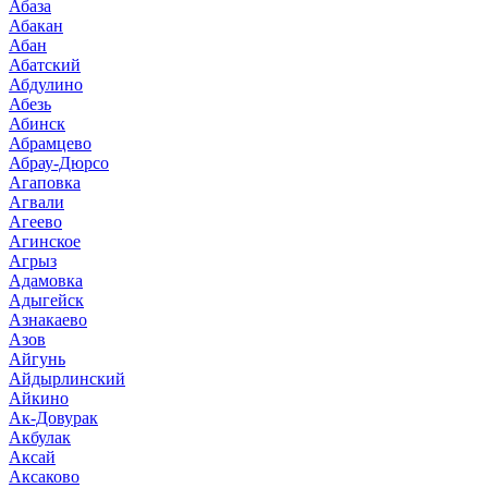
Абаза
Абакан
Абан
Абатский
Абдулино
Абезь
Абинск
Абрамцево
Абрау-Дюрсо
Агаповка
Агвали
Агеево
Агинское
Агрыз
Адамовка
Адыгейск
Азнакаево
Азов
Айгунь
Айдырлинский
Айкино
Ак-Довурак
Акбулак
Аксай
Аксаково