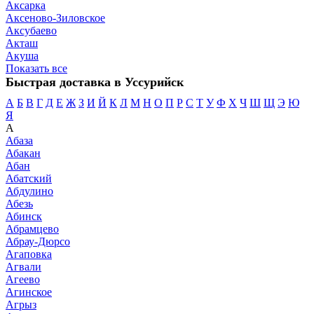
Аксарка
Аксеново-Зиловское
Аксубаево
Акташ
Акуша
Показать все
Быстрая доставка в Уссурийск
А
Б
В
Г
Д
Е
Ж
З
И
Й
К
Л
М
Н
О
П
Р
С
Т
У
Ф
Х
Ч
Ш
Щ
Э
Ю
Я
А
Абаза
Абакан
Абан
Абатский
Абдулино
Абезь
Абинск
Абрамцево
Абрау-Дюрсо
Агаповка
Агвали
Агеево
Агинское
Агрыз