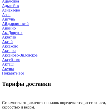
Адамовка
Адыгейск
Азнакаево
Азов
Айгунь
Айдырлинский
Айкино
Ак-Довурак
Акбулак
Аксай
Аксаково
Аксарка
Аксеново-Зиловское
Аксубаево
Акташ
Акуша
Показать все
Тарифы доставки
Стоимость отправления посылок определяется расстоянием,
скоростью и весом.