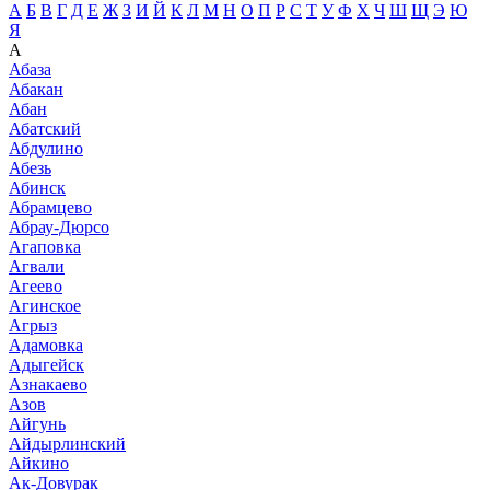
А
Б
В
Г
Д
Е
Ж
З
И
Й
К
Л
М
Н
О
П
Р
С
Т
У
Ф
Х
Ч
Ш
Щ
Э
Ю
Я
А
Абаза
Абакан
Абан
Абатский
Абдулино
Абезь
Абинск
Абрамцево
Абрау-Дюрсо
Агаповка
Агвали
Агеево
Агинское
Агрыз
Адамовка
Адыгейск
Азнакаево
Азов
Айгунь
Айдырлинский
Айкино
Ак-Довурак