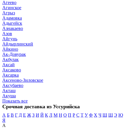
Агеево
Агинское
Агрыз
Адамовка
Адыгейск
Азнакаево
Азов
Айгунь
Айдырлинский
Айкино
Ак-Довурак
Акбулак
Аксай
Аксаково
Аксарка
Аксеново-Зиловское
Аксубаево
Акташ
Акуша
Показать все
Срочная доставка из Уссурийска
А
Б
В
Г
Д
Е
Ж
З
И
Й
К
Л
М
Н
О
П
Р
С
Т
У
Ф
Х
Ч
Ш
Щ
Э
Ю
Я
А