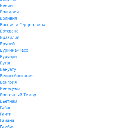
Бенин
Болгария
Боливия
Босния и Герцеговина
Ботсвана
Бразилия
Бруней
Буркина-Фасо
Бурунди
Бутан
Вануату
Великобритания
Венгрия
Венесуэла
Восточный Тимор
Вьетнам
Габон
Гаити
Гайана
Гамбия