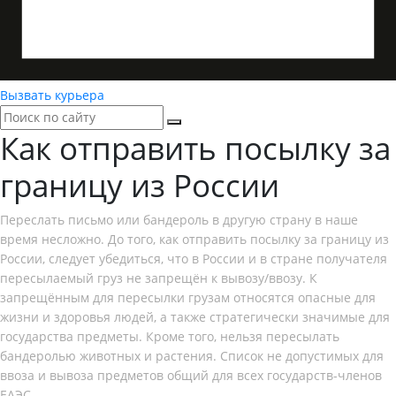
Вызвать курьера
Как отправить посылку за
границу из России
Переслать письмо или бандероль в другую страну в наше
время несложно. До того, как отправить посылку за границу из
России, следует убедиться, что в России и в стране получателя
пересылаемый груз не запрещён к вывозу/ввозу. К
запрещённым для пересылки грузам относятся опасные для
жизни и здоровья людей, а также стратегически значимые для
государства предметы. Кроме того, нельзя пересылать
бандеролью животных и растения. Список не допустимых для
ввоза и вывоза предметов общий для всех государств-членов
ЕАЭС.