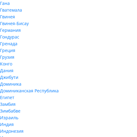
Гана
Гватемала
Гвинея
Гвинея-Бисау
Германия
Гондурас
Гренада
Греция
Грузия
Конго
Дания
Джибути
Доминика
Доминиканская Республика
Египет
Замбия
Зимбабве
Израиль
Индия
Индонезия