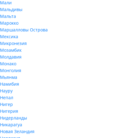
Мали
Мальдивы
Мальта
Марокко
Маршалловы Острова
Мексика
Микронезия
Мозамбик
Молдавия
Монако
Монголия
Мьянма
Намибия
Науру
Непал
Нигер
Нигерия
Нидерланды
Никарагуа
Новая Зеландия