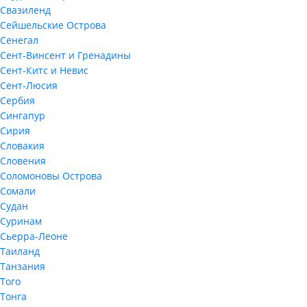
Свазиленд
Сейшельские Острова
Сенегал
Сент-Винсент и Гренадины
Сент-Китс и Невис
Сент-Люсия
Сербия
Сингапур
Сирия
Словакия
Словения
Соломоновы Острова
Сомали
Судан
Суринам
Сьерра-Леоне
Таиланд
Танзания
Того
Тонга