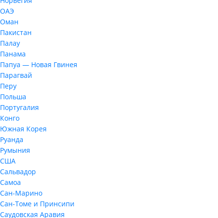
Норвегия
ОАЭ
Оман
Пакистан
Палау
Панама
Папуа — Новая Гвинея
Парагвай
Перу
Польша
Португалия
Конго
Южная Корея
Руанда
Румыния
США
Сальвадор
Самоа
Сан-Марино
Сан-Томе и Принсипи
Саудовская Аравия