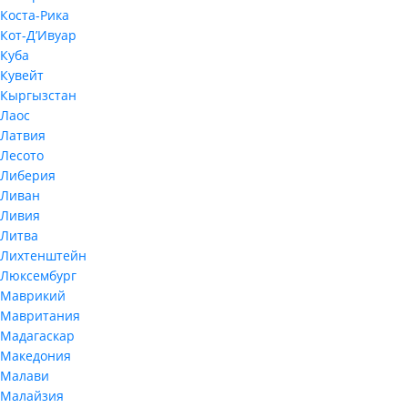
Коста-Рика
Кот-Д’Ивуар
Куба
Кувейт
Кыргызстан
Лаос
Латвия
Лесото
Либерия
Ливан
Ливия
Литва
Лихтенштейн
Люксембург
Маврикий
Мавритания
Мадагаскар
Македония
Малави
Малайзия