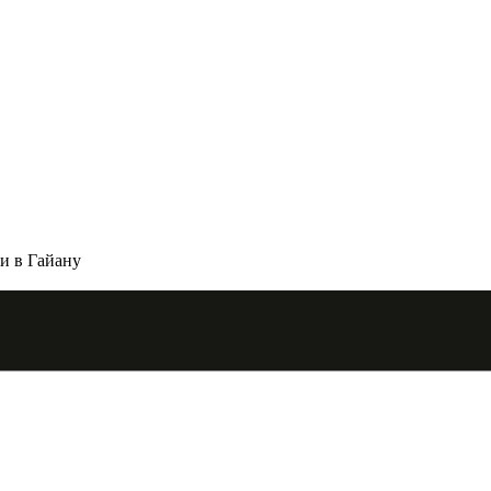
ии в Гайану