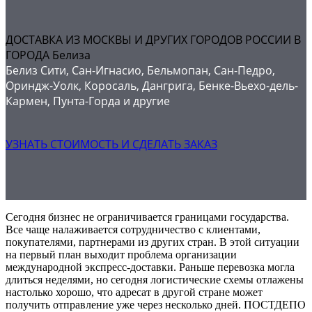
ДОСТАВКА ИЗ МОСКВЫ И ДРУГИХ ГОРОДОВ РОССИИ В
ГОРОДА Белиза
Белиз Сити, Сан-Игнасио, Бельмопан, Сан-Педро,
Ориндж-Уолк, Коросаль, Дангрига, Бенке-Вьехо-дель-
Кармен, Пунта-Горда и другие
УЗНАТЬ СТОИМОСТЬ И СДЕЛАТЬ ЗАКАЗ
Сегодня бизнес не ограничивается границами государства.
Все чаще налаживается сотрудничество с клиентами,
покупателями, партнерами из других стран. В этой ситуации
на первый план выходит проблема организации
международной экспресс-доставки. Раньше перевозка могла
длиться неделями, но сегодня логистические схемы отлажены
настолько хорошо, что адресат в другой стране может
получить отправление уже через несколько дней. ПОСТДЕПО