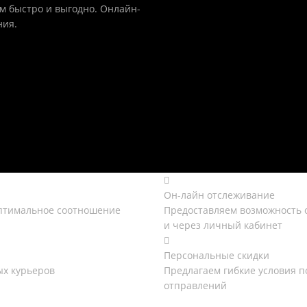
ем быстро и выгодно. Онлайн-
ния.
Он-лайн отслеживание
оптимальное соотношение
Предоставляем возможность 
и через личный кабинет
Персональные скидки
х курьеров
Предлагаем гибкие условия п
отправлений