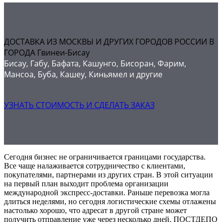
ДОСТАВКА ИЗ МОСКВЫ И ДРУГИХ ГОРОДОВ РОССИИ В
ГОРОДА Гвинеи-Бисау
Бисау, Габу, Бафата, Кашунго, Бисоран, Фарим,
Мансоа, Буба, Кашеу, Киньямел и другие
УЗНАТЬ СТОИМОСТЬ И СДЕЛАТЬ ЗАКАЗ
Сегодня бизнес не ограничивается границами государства.
Все чаще налаживается сотрудничество с клиентами,
покупателями, партнерами из других стран. В этой ситуации
на первый план выходит проблема организации
международной экспресс-доставки. Раньше перевозка могла
длиться неделями, но сегодня логистические схемы отлажены
настолько хорошо, что адресат в другой стране может
получить отправление уже через несколько дней. ПОСТДЕПО