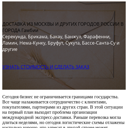
ДОСТАВКА ИЗ МОСКВЫ И ДРУГИХ ГОРОДОВ РОССИИ В
ГОРОДА Гамбии
Серекунда, Брикама, Бакау, Банжул, Фарафенни,
Ламин, Нема-Кунку, Бруфут, Сукута, Бассе-Санта-Су и
другие
УЗНАТЬ СТОИМОСТЬ И СДЕЛАТЬ ЗАКАЗ
Сегодня бизнес не ограничивается границами государства.
Все чаще налаживается сотрудничество с клиентами,
покупателями, партнерами из других стран. В этой ситуации
на первый план выходит проблема организации
международной экспресс-доставки. Раньше перевозка могла
длиться неделями, но сегодня логистические схемы отлажены
настолько хорошо, что адресат в другой стране может