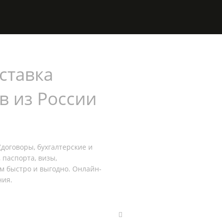
ставка
в из России
договоры, бухгалтерские и
 паспорта, визы,
ем быстро и выгодно. Онлайн-
ния.