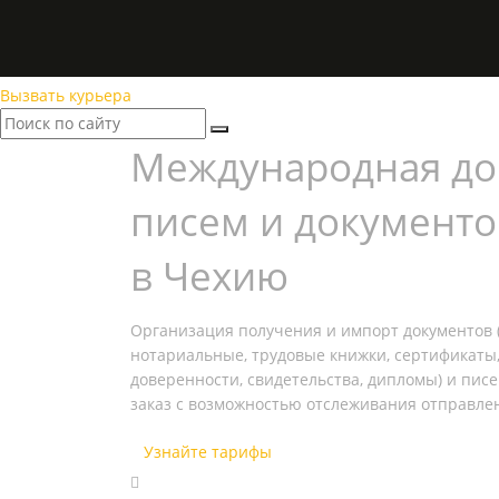
Вызвать курьера
Международная до
писем и документо
в Чехию
Организация получения и импорт документов (
нотариальные, трудовые книжки, сертификаты,
доверенности, свидетельства, дипломы) и пис
заказ с возможностью отслеживания отправле
Узнайте тарифы