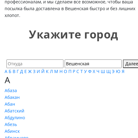
профессионалам, и мы сделаем все возможное, чтобы ваша
посылка была доставлена в Вешенская быстро и без лишних
хлопот.
Укажите город
Дале
А
Б
В
Г
Д
Е
Ж
З
И
Й
К
Л
М
Н
О
П
Р
С
Т
У
Ф
Х
Ч
Ш
Щ
Э
Ю
Я
А
Абаза
Абакан
Абан
Абатский
Абдулино
Абезь
Абинск
Абрамцево