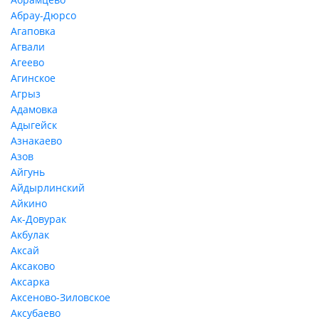
Абрау-Дюрсо
Агаповка
Агвали
Агеево
Агинское
Агрыз
Адамовка
Адыгейск
Азнакаево
Азов
Айгунь
Айдырлинский
Айкино
Ак-Довурак
Акбулак
Аксай
Аксаково
Аксарка
Аксеново-Зиловское
Аксубаево