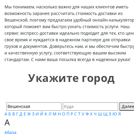
Мы понимаем, насколько важно для наших клиентов иметь
возможность заранее рассчитать стоимость доставки из
Вешенской, поэтому предлагаем удобный онлайн-калькулятор
который поможет вам быстро узнать стоимость услуги. Наш
сервис экспресс-доставки идеально подходит для тех, кто цен
свое время и нуждается в надежном партнере для отправки
грузов и документов. Доверьтесь нам, и мы обеспечим быстр
и качественную услугу, соответствующую вашим высоким
стандартам. С нами ваша посылка всегда в надежных руках!
Укажите город
Дале
А
Б
В
Г
Д
Е
Ж
З
И
Й
К
Л
М
Н
О
П
Р
С
Т
У
Ф
Х
Ч
Ш
Щ
Э
Ю
Я
А
Абаза