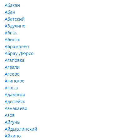
Абакан
Абан
Абатский
Абдулино
Абезь
Абинск
Абрамцево
Абрау-Дюрсо
Агаповка
Агвали
Агеево
Агинское
Агрыз
Адамовка
Адыгейск
Азнакаево
Азов
Айгунь
Айдырлинский
Айкино