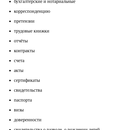
бухгалтерские и нотариальные
корреспонденцию
претензии
трудовые книжки
отчёты
контракты
счета
акты
сертификаты
свидетельства
паспорта
визы
доверенности
свидетельства о разводе, о рождении детей