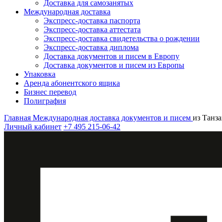
Доставка для самозанятых
Международная доставка
Экспресс-доставка паспорта
Экспресс-доставка аттестата
Экспресс-доставка свидетельства о рождении
Экспресс-доставка диплома
Доставка документов и писем в Европу
Доставка документов и писем из Европы
Упаковка
Аренда абонентского ящика
Бизнес перевод
Полиграфия
Главная
Международная доставка документов и писем
из Танз
Личный кабинет
+7 495 215-06-42