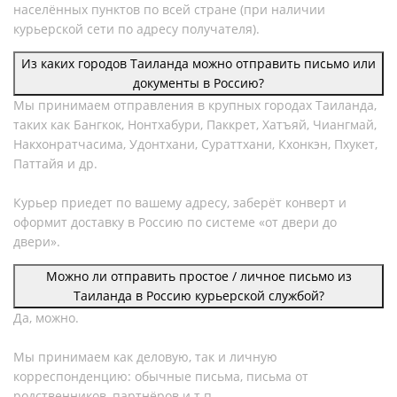
населённых пунктов по всей стране (при наличии
курьерской сети по адресу получателя).
Из каких городов Таиланда можно отправить письмо или
документы в Россию?
Мы принимаем отправления в крупных городах Таиланда,
таких как Бангкок, Нонтхабури, Паккрет, Хатъяй, Чиангмай,
Накхонратчасима, Удонтхани, Сураттхани, Кхонкэн, Пхукет,
Паттайя и др.
Курьер приедет по вашему адресу, заберёт конверт и
оформит доставку в Россию по системе «от двери до
двери».
Можно ли отправить простое / личное письмо из
Таиланда в Россию курьерской службой?
Да, можно.
Мы принимаем как деловую, так и личную
корреспонденцию: обычные письма, письма от
родственников, партнёров и т.п.