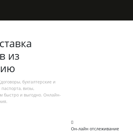
ставка
в из
сию
договоры, бухгалтерские и
 паспорта, визы,
ем быстро и выгодно. Онлайн-
ния.
Он-лайн отслеживание