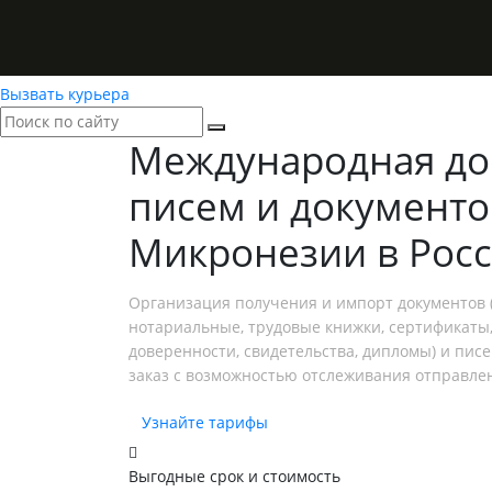
Вызвать курьера
Международная до
писем и документо
Микронезии в Рос
Организация получения и импорт документов (
нотариальные, трудовые книжки, сертификаты,
доверенности, свидетельства, дипломы) и пис
заказ с возможностью отслеживания отправле
Узнайте тарифы
Выгодные срок и стоимость