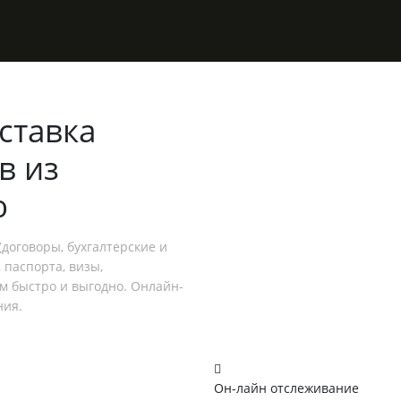
ставка
в из
ю
договоры, бухгалтерские и
 паспорта, визы,
ем быстро и выгодно. Онлайн-
ния.
Он-лайн отслеживание