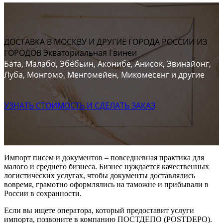
ДОСТАВКА В МОСКВУ И ДРУГИЕ ГОРОДА РОССИИ ИЗ
ГОРОДОВ Экваториальная Гвинеи
Бата, Малабо, Эбебьин, Аконибе, Анисок, Эвинайонг,
Луба, Монгомо, Менгомейен, Микомесенг и другие
УЗНАТЬ СТОИМОСТЬ И СДЕЛАТЬ ЗАКАЗ
Импорт писем и документов – повседневная практика для
малого и среднего бизнеса. Бизнес нуждается качественных
логистических услугах, чтобы документы доставлялись
вовремя, грамотно оформлялись на таможне и прибывали в
России в сохранности.
Если вы ищете оператора, который предоставит услуги
импорта, позвоните в компанию ПОСТДЕПО (POSTDEPO).