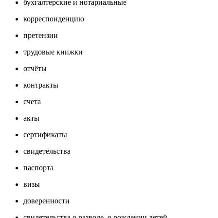
бухгалтерские и нотариальные
корреспонденцию
претензии
трудовые книжки
отчёты
контракты
счета
акты
сертификаты
свидетельства
паспорта
визы
доверенности
свидетельства о разводе, о рождении детей