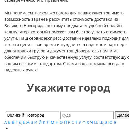
своевременности отправления.
Мы понимаем, насколько важно для наших клиентов иметь
возможность заранее рассчитать стоимость доставки из
Великого Новгорода, поэтому предлагаем удобный онлайн-
калькулятор, который поможет вам быстро узнать стоимость
услуги. Наш сервис экспресс-доставки идеально подходит для
тех, кто ценит свое время и нуждается в надежном партнере
для отправки грузов и документов. Доверьтесь нам, и мы
обеспечим быструю и качественную услугу, соответствующу
вашим высоким стандартам. С нами ваша посылка всегда в
надежных руках!
Укажите город
Дале
А
Б
В
Г
Д
Е
Ж
З
И
Й
К
Л
М
Н
О
П
Р
С
Т
У
Ф
Х
Ч
Ш
Щ
Э
Ю
Я