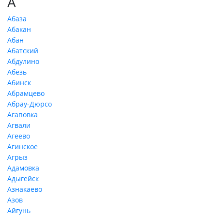
А
Абаза
Абакан
Абан
Абатский
Абдулино
Абезь
Абинск
Абрамцево
Абрау-Дюрсо
Агаповка
Агвали
Агеево
Агинское
Агрыз
Адамовка
Адыгейск
Азнакаево
Азов
Айгунь