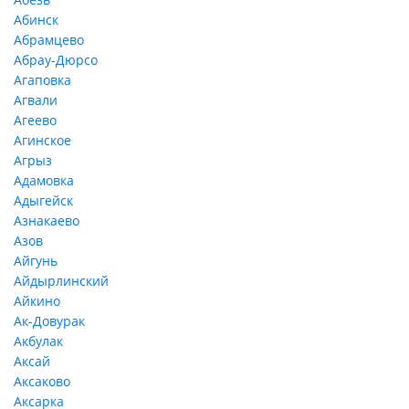
Абинск
Абрамцево
Абрау-Дюрсо
Агаповка
Агвали
Агеево
Агинское
Агрыз
Адамовка
Адыгейск
Азнакаево
Азов
Айгунь
Айдырлинский
Айкино
Ак-Довурак
Акбулак
Аксай
Аксаково
Аксарка