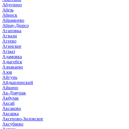
Абдулино
Абезь
Абинск
Абрамцево
Абрау-Дюрсо
Агаповка
Агвали
Агеево
Агинское
Агрыз
Адамовка
Адыгейск
Азнакаево
Азов
Айгунь
Айдырлинский
Айкино
Ак-Довурак
Акбулак
Аксай
Аксаково
Аксарка
Аксеново-Зиловское
Аксубаево