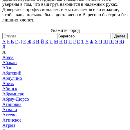
уверены в том, что ваш груз находится в надежных руках.
Доверьтесь профессионалам, и мы сделаем все возможное,
чтобы ваша посылка была доставлена в Варегово быстро и без
лишних хлопот.
Укажите город
Далее
А
Б
В
Г
Д
Е
Ж
З
И
Й
К
Л
М
Н
О
П
Р
С
Т
У
Ф
Х
Ч
Ш
Щ
Э
Ю
Я
А
Абаза
Абакан
Абан
Абатский
Абдулино
Абезь
Абинск
Абрамцево
Абрау-Дюрсо
Агаповка
Агвали
Агеево
Агинское
Агрыз