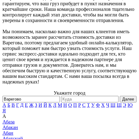
гарантируем, что ваш груз прибудет в пункт назначения в
кратчайшие сроки. Наша команда профессионалов тщательно
контролирует каждый этап доставки, чтобы вы могли быть
уверены в сохранности и своевременности отправления.
Мы понимаем, насколько важно для наших клиентов иметь
возможность заранее рассчитать стоимость доставки из
Варегова, поэтому предлагаем удобный онлайн-калькулятор,
который поможет вам быстро узнать стоимость услуги. Наш
сервис экспресс-доставки идеально подходит для тех, кто
ценит свое время и нуждается в надежном партнере для
отправки грузов и документов. Доверьтесь нам, и мы
обеспечим быструю и качественную услугу, соответствующую
вашим высоким стандартам. С нами ваша посылка всегда в
надежных руках!
Укажите город
Далее
А
Б
В
Г
Д
Е
Ж
З
И
Й
К
Л
М
Н
О
П
Р
С
Т
У
Ф
Х
Ч
Ш
Щ
Э
Ю
Я
А
Абаза
Абакан
Абан
Абатский