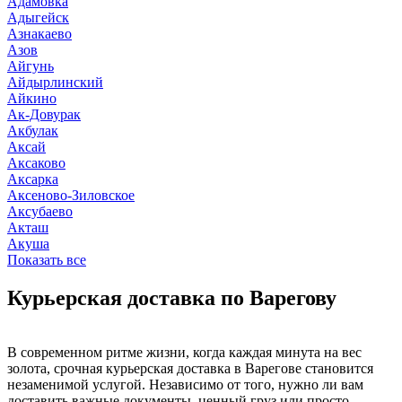
Адамовка
Адыгейск
Азнакаево
Азов
Айгунь
Айдырлинский
Айкино
Ак-Довурак
Акбулак
Аксай
Аксаково
Аксарка
Аксеново-Зиловское
Аксубаево
Акташ
Акуша
Показать все
Курьерская доставка по Варегову
В современном ритме жизни, когда каждая минута на вес
золота, срочная курьерская доставка в Варегове становится
незаменимой услугой. Независимо от того, нужно ли вам
доставить важные документы, ценный груз или просто