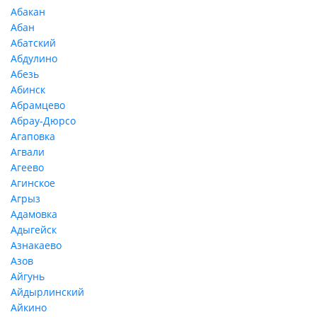
Абакан
Абан
Абатский
Абдулино
Абезь
Абинск
Абрамцево
Абрау-Дюрсо
Агаповка
Агвали
Агеево
Агинское
Агрыз
Адамовка
Адыгейск
Азнакаево
Азов
Айгунь
Айдырлинский
Айкино