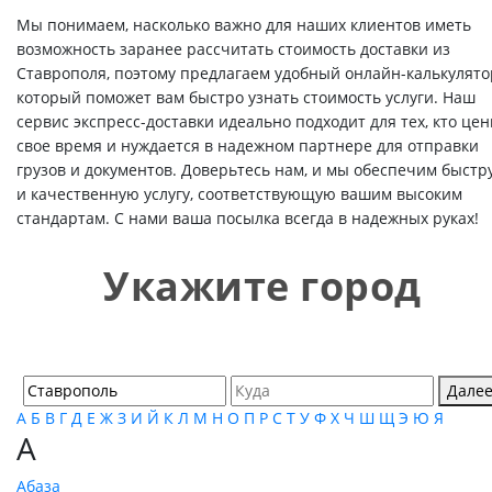
Мы понимаем, насколько важно для наших клиентов иметь
возможность заранее рассчитать стоимость доставки из
Ставрополя, поэтому предлагаем удобный онлайн-калькулято
который поможет вам быстро узнать стоимость услуги. Наш
сервис экспресс-доставки идеально подходит для тех, кто цен
свое время и нуждается в надежном партнере для отправки
грузов и документов. Доверьтесь нам, и мы обеспечим быстр
и качественную услугу, соответствующую вашим высоким
стандартам. С нами ваша посылка всегда в надежных руках!
Укажите город
Дале
А
Б
В
Г
Д
Е
Ж
З
И
Й
К
Л
М
Н
О
П
Р
С
Т
У
Ф
Х
Ч
Ш
Щ
Э
Ю
Я
А
Абаза