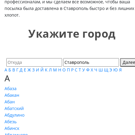
профессионалам, и мы сделаем все возможное, чтобы ваша
посылка была доставлена в Ставрополь быстро и без лишних
хлопот.
Укажите город
Дале
А
Б
В
Г
Д
Е
Ж
З
И
Й
К
Л
М
Н
О
П
Р
С
Т
У
Ф
Х
Ч
Ш
Щ
Э
Ю
Я
А
Абаза
Абакан
Абан
Абатский
Абдулино
Абезь
Абинск
Абрамцево