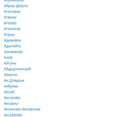
Абрау-Дюрсо
Агаповка
Агвали
Агеево
Агинское
Агрыз
Адамовка
Адыгейск
Азнакаево
Азов
Айгунь
Айдырлинский
Айкино
Ак-Довурак
Акбулак
Аксай
Аксаково
Аксарка
Аксеново-Зиловское
Аксубаево