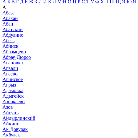
А
Б
В
Г
Д
Е
Ж
З
И
Й
К
Л
М
Н
О
П
Р
С
Т
У
Ф
Х
Ч
Ш
Щ
Э
Ю
Я
А
Абаза
Абакан
Абан
Абатский
Абдулино
Абезь
Абинск
Абрамцево
Абрау-Дюрсо
Агаповка
Агвали
Агеево
Агинское
Агрыз
Адамовка
Адыгейск
Азнакаево
Азов
Айгунь
Айдырлинский
Айкино
Ак-Довурак
Акбулак