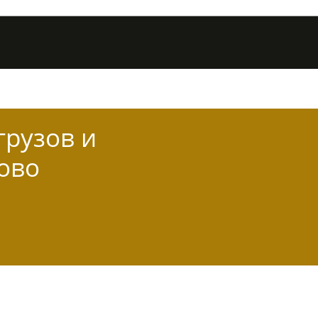
грузов и
ово