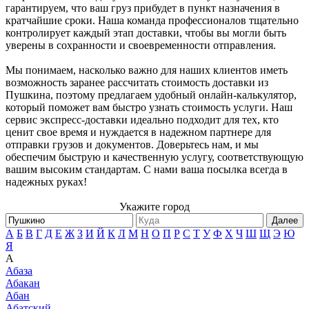
гарантируем, что ваш груз прибудет в пункт назначения в
кратчайшие сроки. Наша команда профессионалов тщательно
контролирует каждый этап доставки, чтобы вы могли быть
уверены в сохранности и своевременности отправления.
Мы понимаем, насколько важно для наших клиентов иметь
возможность заранее рассчитать стоимость доставки из
Пушкина, поэтому предлагаем удобный онлайн-калькулятор,
который поможет вам быстро узнать стоимость услуги. Наш
сервис экспресс-доставки идеально подходит для тех, кто
ценит свое время и нуждается в надежном партнере для
отправки грузов и документов. Доверьтесь нам, и мы
обеспечим быструю и качественную услугу, соответствующую
вашим высоким стандартам. С нами ваша посылка всегда в
надежных руках!
Укажите город
Далее
А
Б
В
Г
Д
Е
Ж
З
И
Й
К
Л
М
Н
О
П
Р
С
Т
У
Ф
Х
Ч
Ш
Щ
Э
Ю
Я
А
Абаза
Абакан
Абан
Абатский