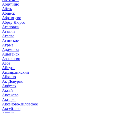
Абдулино
Абезь
Абинск
Абрамцево
Абрау-Дюрсо
Агаповка
Агвали
Агеево
Агинское
Агрыз
Адамовка
Адыгейск
Азнакаево
Азов
Айгунь
Айдырлинский
Айкино
Ак-Довурак
Акбулак
Аксай
Аксаково
Аксарка
Аксеново-Зиловское
Аксубаево