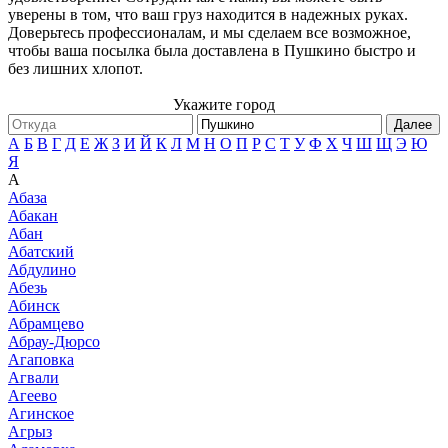
уверены в том, что ваш груз находится в надежных руках.
Доверьтесь профессионалам, и мы сделаем все возможное,
чтобы ваша посылка была доставлена в Пушкино быстро и
без лишних хлопот.
Укажите город
Далее
А
Б
В
Г
Д
Е
Ж
З
И
Й
К
Л
М
Н
О
П
Р
С
Т
У
Ф
Х
Ч
Ш
Щ
Э
Ю
Я
А
Абаза
Абакан
Абан
Абатский
Абдулино
Абезь
Абинск
Абрамцево
Абрау-Дюрсо
Агаповка
Агвали
Агеево
Агинское
Агрыз