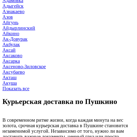
Адамовка
Адыгейск
Азнакаево
Азов
Айгунь
Айдырлинский
Айкино
Ак-Довурак
Акбулак
Аксай
Аксаково
Аксарка
Аксеново-Зиловское
Аксубаево
Акташ
Акуша
Показать все
Курьерская доставка по Пушкино
В современном ритме жизни, когда каждая минута на вес
золота, срочная курьерская доставка в Пушкине становится
незаменимой услугой. Независимо от того, нужно ли вам
доставить важные документы, ценный груз или просто