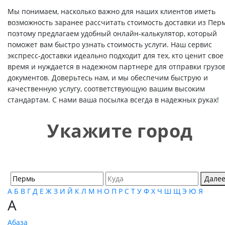
Мы понимаем, насколько важно для наших клиентов иметь
возможность заранее рассчитать стоимость доставки из Перм
поэтому предлагаем удобный онлайн-калькулятор, который
поможет вам быстро узнать стоимость услуги. Наш сервис
экспресс-доставки идеально подходит для тех, кто ценит свое
время и нуждается в надежном партнере для отправки грузов
документов. Доверьтесь нам, и мы обеспечим быструю и
качественную услугу, соответствующую вашим высоким
стандартам. С нами ваша посылка всегда в надежных руках!
Укажите город
Дале
А
Б
В
Г
Д
Е
Ж
З
И
Й
К
Л
М
Н
О
П
Р
С
Т
У
Ф
Х
Ч
Ш
Щ
Э
Ю
Я
А
Абаза