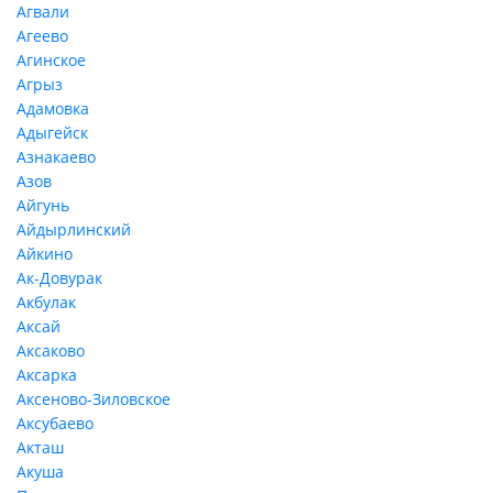
Агвали
Агеево
Агинское
Агрыз
Адамовка
Адыгейск
Азнакаево
Азов
Айгунь
Айдырлинский
Айкино
Ак-Довурак
Акбулак
Аксай
Аксаково
Аксарка
Аксеново-Зиловское
Аксубаево
Акташ
Акуша