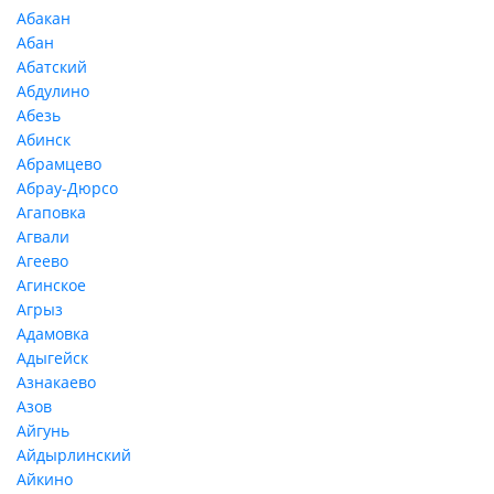
Абакан
Абан
Абатский
Абдулино
Абезь
Абинск
Абрамцево
Абрау-Дюрсо
Агаповка
Агвали
Агеево
Агинское
Агрыз
Адамовка
Адыгейск
Азнакаево
Азов
Айгунь
Айдырлинский
Айкино