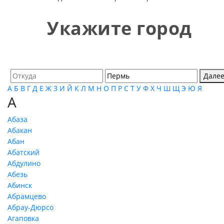
Укажите город
Дале
А
Б
В
Г
Д
Е
Ж
З
И
Й
К
Л
М
Н
О
П
Р
С
Т
У
Ф
Х
Ч
Ш
Щ
Э
Ю
Я
А
Абаза
Абакан
Абан
Абатский
Абдулино
Абезь
Абинск
Абрамцево
Абрау-Дюрсо
Агаповка