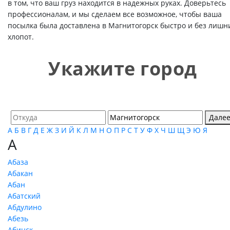
в том, что ваш груз находится в надежных руках. Доверьтесь
профессионалам, и мы сделаем все возможное, чтобы ваша
посылка была доставлена в Магнитогорск быстро и без лишн
хлопот.
Укажите город
Дале
А
Б
В
Г
Д
Е
Ж
З
И
Й
К
Л
М
Н
О
П
Р
С
Т
У
Ф
Х
Ч
Ш
Щ
Э
Ю
Я
А
Абаза
Абакан
Абан
Абатский
Абдулино
Абезь
Абинск