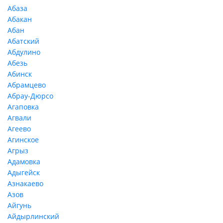
Абаза
Абакан
Абан
Абатский
Абдулино
Абезь
Абинск
Абрамцево
Абрау-Дюрсо
Агаповка
Агвали
Агеево
Агинское
Агрыз
Адамовка
Адыгейск
Азнакаево
Азов
Айгунь
Айдырлинский