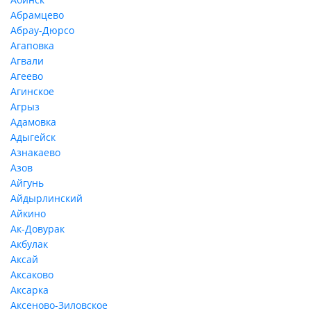
Абрамцево
Абрау-Дюрсо
Агаповка
Агвали
Агеево
Агинское
Агрыз
Адамовка
Адыгейск
Азнакаево
Азов
Айгунь
Айдырлинский
Айкино
Ак-Довурак
Акбулак
Аксай
Аксаково
Аксарка
Аксеново-Зиловское