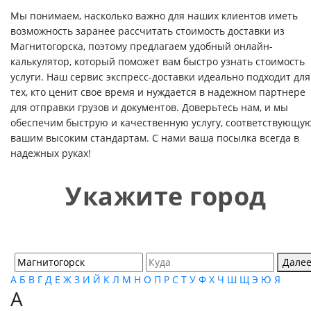
Мы понимаем, насколько важно для наших клиентов иметь
возможность заранее рассчитать стоимость доставки из
Магнитогорска, поэтому предлагаем удобный онлайн-
калькулятор, который поможет вам быстро узнать стоимость
услуги. Наш сервис экспресс-доставки идеально подходит для
тех, кто ценит свое время и нуждается в надежном партнере
для отправки грузов и документов. Доверьтесь нам, и мы
обеспечим быструю и качественную услугу, соответствующу
вашим высоким стандартам. С нами ваша посылка всегда в
надежных руках!
Укажите город
Дале
А
Б
В
Г
Д
Е
Ж
З
И
Й
К
Л
М
Н
О
П
Р
С
Т
У
Ф
Х
Ч
Ш
Щ
Э
Ю
Я
А