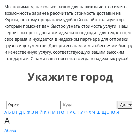
Мы понимаем, насколько важно для наших клиентов иметь
возможность заранее рассчитать стоимость доставки из
Курска, поэтому предлагаем удобный онлайн-калькулятор,
который поможет вам быстро узнать стоимость услуги. Наш
сервис экспресс-доставки идеально подходит для тех, кто цен
свое время и нуждается в надежном партнере для отправки
грузов и документов. Доверьтесь нам, и мы обеспечим быстр
и качественную услугу, соответствующую вашим высоким
стандартам. С нами ваша посылка всегда в надежных руках!
Укажите город
Дале
А
Б
В
Г
Д
Е
Ж
З
И
Й
К
Л
М
Н
О
П
Р
С
Т
У
Ф
Х
Ч
Ш
Щ
Э
Ю
Я
А
Абаза