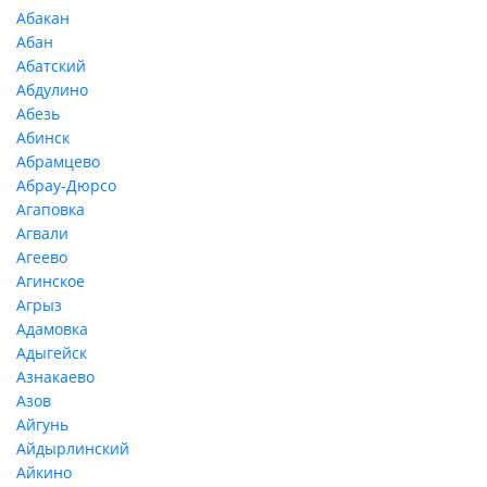
Абакан
Абан
Абатский
Абдулино
Абезь
Абинск
Абрамцево
Абрау-Дюрсо
Агаповка
Агвали
Агеево
Агинское
Агрыз
Адамовка
Адыгейск
Азнакаево
Азов
Айгунь
Айдырлинский
Айкино