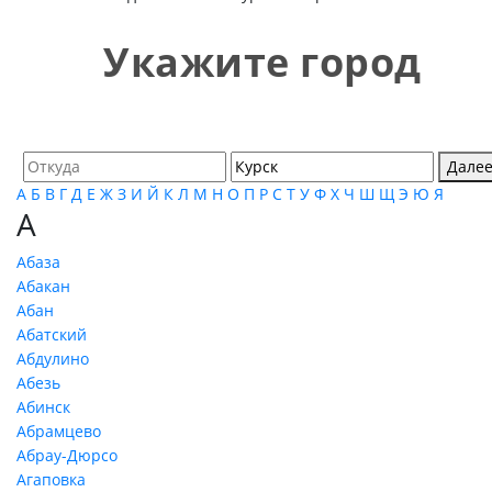
Укажите город
Дале
А
Б
В
Г
Д
Е
Ж
З
И
Й
К
Л
М
Н
О
П
Р
С
Т
У
Ф
Х
Ч
Ш
Щ
Э
Ю
Я
А
Абаза
Абакан
Абан
Абатский
Абдулино
Абезь
Абинск
Абрамцево
Абрау-Дюрсо
Агаповка