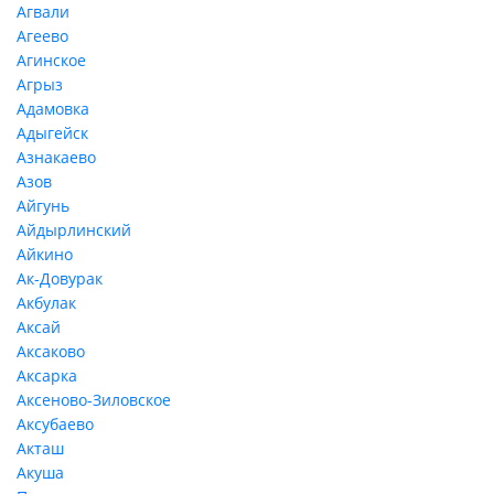
Агвали
Агеево
Агинское
Агрыз
Адамовка
Адыгейск
Азнакаево
Азов
Айгунь
Айдырлинский
Айкино
Ак-Довурак
Акбулак
Аксай
Аксаково
Аксарка
Аксеново-Зиловское
Аксубаево
Акташ
Акуша