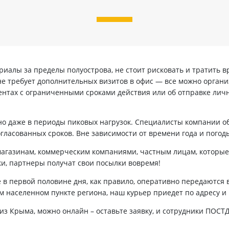
риалы за пределы полуострова, не стоит рисковать и тратить
 не требует дополнительных визитов в офис — все можно органи
ментах с ограниченными сроками действия или об отправке лич
о даже в периоды пиковых нагрузок. Специалисты компании об
гласованных сроков. Вне зависимости от времени года и погоды
магазинам, коммерческим компаниями, частным лицам, которые
и, партнеры получат свои посылки вовремя!
 в первой половине дня, как правило, оперативно передаются 
м населенном пункте региона, наш курьер приедет по адресу и
а из Крыма, можно онлайн – оставьте заявку, и сотрудники ПОС