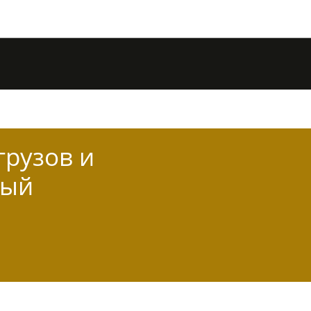
грузов и
ный