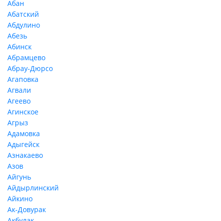
Абан
Абатский
Абдулино
Абезь
Абинск
Абрамцево
Абрау-Дюрсо
Агаповка
Агвали
Агеево
Агинское
Агрыз
Адамовка
Адыгейск
Азнакаево
Азов
Айгунь
Айдырлинский
Айкино
Ак-Довурак
Акбулак