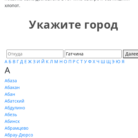
хлопот.
Укажите город
Дале
А
Б
В
Г
Д
Е
Ж
З
И
Й
К
Л
М
Н
О
П
Р
С
Т
У
Ф
Х
Ч
Ш
Щ
Э
Ю
Я
А
Абаза
Абакан
Абан
Абатский
Абдулино
Абезь
Абинск
Абрамцево
Абрау-Дюрсо