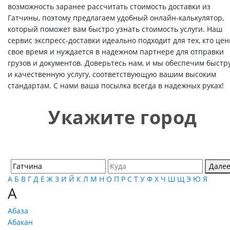
возможность заранее рассчитать стоимость доставки из
Гатчины, поэтому предлагаем удобный онлайн-калькулятор,
который поможет вам быстро узнать стоимость услуги. Наш
сервис экспресс-доставки идеально подходит для тех, кто цен
свое время и нуждается в надежном партнере для отправки
грузов и документов. Доверьтесь нам, и мы обеспечим быстр
и качественную услугу, соответствующую вашим высоким
стандартам. С нами ваша посылка всегда в надежных руках!
Укажите город
Дале
А
Б
В
Г
Д
Е
Ж
З
И
Й
К
Л
М
Н
О
П
Р
С
Т
У
Ф
Х
Ч
Ш
Щ
Э
Ю
Я
А
Абаза
Абакан