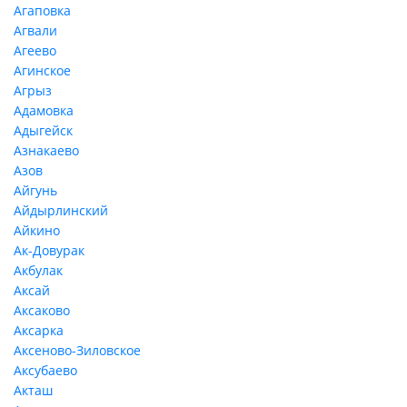
Агаповка
Агвали
Агеево
Агинское
Агрыз
Адамовка
Адыгейск
Азнакаево
Азов
Айгунь
Айдырлинский
Айкино
Ак-Довурак
Акбулак
Аксай
Аксаково
Аксарка
Аксеново-Зиловское
Аксубаево
Акташ