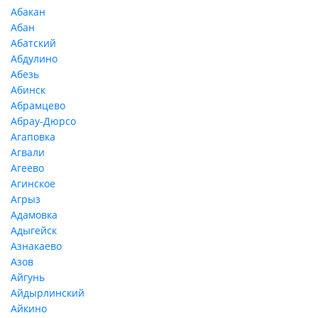
Абакан
Абан
Абатский
Абдулино
Абезь
Абинск
Абрамцево
Абрау-Дюрсо
Агаповка
Агвали
Агеево
Агинское
Агрыз
Адамовка
Адыгейск
Азнакаево
Азов
Айгунь
Айдырлинский
Айкино