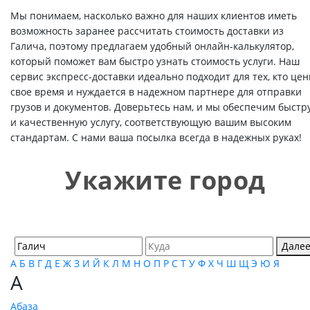
Мы понимаем, насколько важно для наших клиентов иметь
возможность заранее рассчитать стоимость доставки из
Галича, поэтому предлагаем удобный онлайн-калькулятор,
который поможет вам быстро узнать стоимость услуги. Наш
сервис экспресс-доставки идеально подходит для тех, кто цен
свое время и нуждается в надежном партнере для отправки
грузов и документов. Доверьтесь нам, и мы обеспечим быстр
и качественную услугу, соответствующую вашим высоким
стандартам. С нами ваша посылка всегда в надежных руках!
Укажите город
Дале
А
Б
В
Г
Д
Е
Ж
З
И
Й
К
Л
М
Н
О
П
Р
С
Т
У
Ф
Х
Ч
Ш
Щ
Э
Ю
Я
А
Абаза