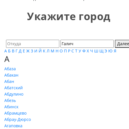
Укажите город
Дале
А
Б
В
Г
Д
Е
Ж
З
И
Й
К
Л
М
Н
О
П
Р
С
Т
У
Ф
Х
Ч
Ш
Щ
Э
Ю
Я
А
Абаза
Абакан
Абан
Абатский
Абдулино
Абезь
Абинск
Абрамцево
Абрау-Дюрсо
Агаповка