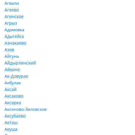
Агвали
Агеево
Агинское
Агрыз
Адамовка
Адыгейск
Азнакаево
Азов
Айгунь
Айдырлинский
Айкино
Ак-Довурак
Акбулак
Аксай
Аксаково
Аксарка
Аксеново-Зиловское
Аксубаево
Акташ
Акуша