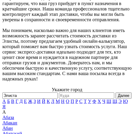
гарантируем, что ваш груз прибудет в пункт назначения в
кратчайшие сроки. Наша команда профессионалов тщательно
контролирует каждый этап доставки, чтобы вы могли быть
уверены в сохранности и своевременности отправления.
Мы понимаем, насколько важно для наших клиентов иметь
возможность заранее рассчитать стоимость доставки из
Элисты, поэтому предлагаем удобный онлайн-калькулятор,
который поможет вам быстро узнать стоимость услуги. Наш
сервис экспресс-доставки идеально подходит для тех, кто
ценит свое время и нуждается в надежном партнере для
отправки грузов и документов. Доверьтесь нам, и мы
обеспечим быструю и качественную услугу, соответствующую
вашим высоким стандартам. С нами ваша посылка всегда в
надежных руках!
Укажите город
Далее
А
Б
В
Г
Д
Е
Ж
З
И
Й
К
Л
М
Н
О
П
Р
С
Т
У
Ф
Х
Ч
Ш
Щ
Э
Ю
Я
А
Абаза
Абакан
Абан
Абатский