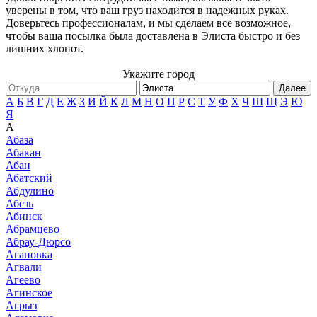
уверены в том, что ваш груз находится в надежных руках.
Доверьтесь профессионалам, и мы сделаем все возможное,
чтобы ваша посылка была доставлена в Элиста быстро и без
лишних хлопот.
Укажите город
Далее
А
Б
В
Г
Д
Е
Ж
З
И
Й
К
Л
М
Н
О
П
Р
С
Т
У
Ф
Х
Ч
Ш
Щ
Э
Ю
Я
А
Абаза
Абакан
Абан
Абатский
Абдулино
Абезь
Абинск
Абрамцево
Абрау-Дюрсо
Агаповка
Агвали
Агеево
Агинское
Агрыз