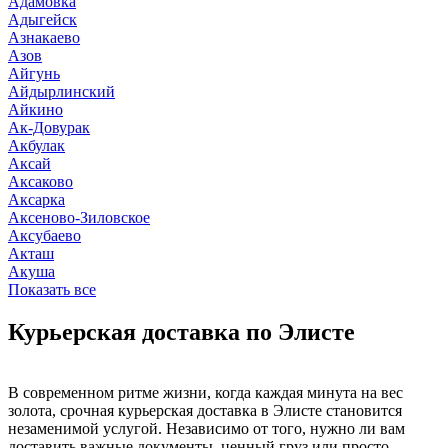
Адамовка
Адыгейск
Азнакаево
Азов
Айгунь
Айдырлинский
Айкино
Ак-Довурак
Акбулак
Аксай
Аксаково
Аксарка
Аксеново-Зиловское
Аксубаево
Акташ
Акуша
Показать все
Курьерская доставка по Элисте
В современном ритме жизни, когда каждая минута на вес
золота, срочная курьерская доставка в Элисте становится
незаменимой услугой. Независимо от того, нужно ли вам
доставить важные документы, ценный груз или просто