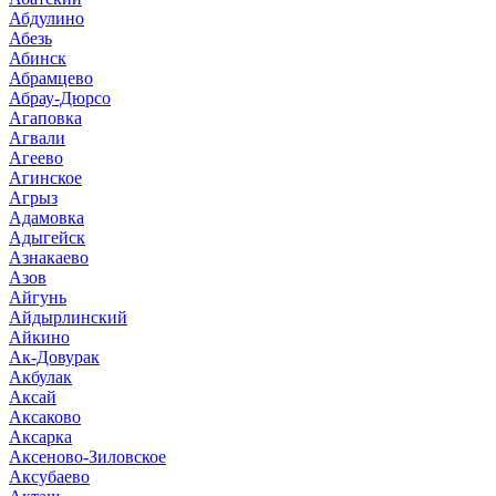
Абдулино
Абезь
Абинск
Абрамцево
Абрау-Дюрсо
Агаповка
Агвали
Агеево
Агинское
Агрыз
Адамовка
Адыгейск
Азнакаево
Азов
Айгунь
Айдырлинский
Айкино
Ак-Довурак
Акбулак
Аксай
Аксаково
Аксарка
Аксеново-Зиловское
Аксубаево