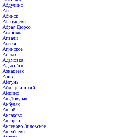
Абдулино
Абезь
Абинск
Абрамцево
Абрау-Дюрсо
Агаповка
Агвали
Агеево
Агинское
Агрыз
Адамовка
Адыгейск
Азнакаево
Азов
Айгунь
Айдырлинский
Айкино
Ак-Довурак
Акбулак
Аксай
Аксаково
Аксарка
Аксеново-Зиловское
Аксубаево