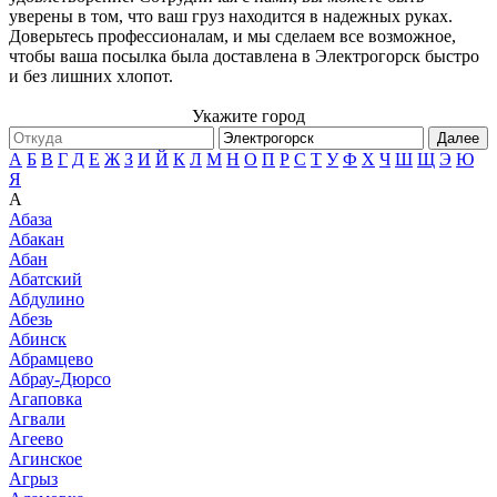
уверены в том, что ваш груз находится в надежных руках.
Доверьтесь профессионалам, и мы сделаем все возможное,
чтобы ваша посылка была доставлена в Электрогорск быстро
и без лишних хлопот.
Укажите город
Далее
А
Б
В
Г
Д
Е
Ж
З
И
Й
К
Л
М
Н
О
П
Р
С
Т
У
Ф
Х
Ч
Ш
Щ
Э
Ю
Я
А
Абаза
Абакан
Абан
Абатский
Абдулино
Абезь
Абинск
Абрамцево
Абрау-Дюрсо
Агаповка
Агвали
Агеево
Агинское
Агрыз