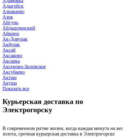
Адамовка
Адыгейск
Азнакаево
Азов
Айгунь
Айдырлинский
Айкино
Ак-Довурак
Акбулак
Аксай
Аксаково
Аксарка
Аксеново-Зиловское
Аксубаево
Акташ
Акуша
Показать все
Курьерская доставка по
Электрогорску
В современном ритме жизни, когда каждая минута на вес
золота, срочная курьерская доставка в Электрогорске