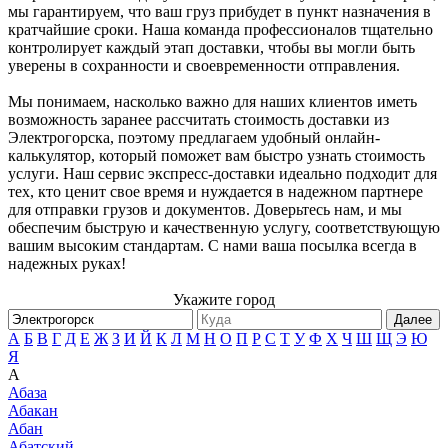
мы гарантируем, что ваш груз прибудет в пункт назначения в
кратчайшие сроки. Наша команда профессионалов тщательно
контролирует каждый этап доставки, чтобы вы могли быть
уверены в сохранности и своевременности отправления.
Мы понимаем, насколько важно для наших клиентов иметь
возможность заранее рассчитать стоимость доставки из
Электрогорска, поэтому предлагаем удобный онлайн-
калькулятор, который поможет вам быстро узнать стоимость
услуги. Наш сервис экспресс-доставки идеально подходит для
тех, кто ценит свое время и нуждается в надежном партнере
для отправки грузов и документов. Доверьтесь нам, и мы
обеспечим быструю и качественную услугу, соответствующую
вашим высоким стандартам. С нами ваша посылка всегда в
надежных руках!
Укажите город
Далее
А
Б
В
Г
Д
Е
Ж
З
И
Й
К
Л
М
Н
О
П
Р
С
Т
У
Ф
Х
Ч
Ш
Щ
Э
Ю
Я
А
Абаза
Абакан
Абан
Абатский