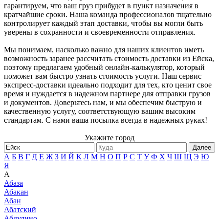
гарантируем, что ваш груз прибудет в пункт назначения в
кратчайшие сроки. Наша команда профессионалов тщательно
контролирует каждый этап доставки, чтобы вы могли быть
уверены в сохранности и своевременности отправления.
Мы понимаем, насколько важно для наших клиентов иметь
возможность заранее рассчитать стоимость доставки из Ейска,
поэтому предлагаем удобный онлайн-калькулятор, который
поможет вам быстро узнать стоимость услуги. Наш сервис
экспресс-доставки идеально подходит для тех, кто ценит свое
время и нуждается в надежном партнере для отправки грузов
и документов. Доверьтесь нам, и мы обеспечим быструю и
качественную услугу, соответствующую вашим высоким
стандартам. С нами ваша посылка всегда в надежных руках!
Укажите город
Далее
А
Б
В
Г
Д
Е
Ж
З
И
Й
К
Л
М
Н
О
П
Р
С
Т
У
Ф
Х
Ч
Ш
Щ
Э
Ю
Я
А
Абаза
Абакан
Абан
Абатский
Абдулино