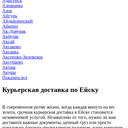
Адыгейск
Азнакаево
Азов
Айгунь
Айдырлинский
Айкино
Ак-Довурак
Акбулак
Аксай
Аксаково
Аксарка
Аксеново-Зиловское
Аксубаево
Акташ
Акуша
Показать все
Курьерская доставка по Ейску
В современном ритме жизни, когда каждая минута на вес
золота, срочная курьерская доставка в Ейске становится
незаменимой услугой. Независимо от того, нужно ли вам
доставить важные документы, ценный груз или просто
порадовать близких неожиданным подарком, наша компания