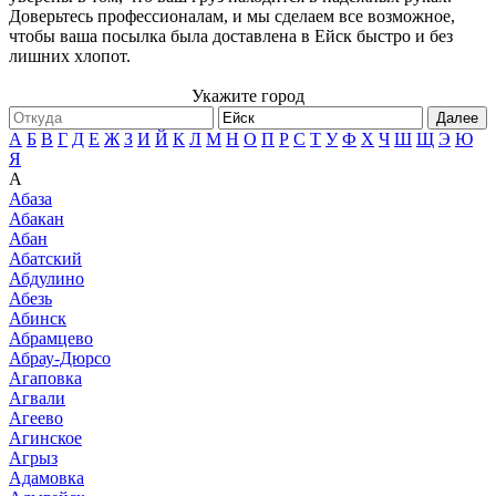
Доверьтесь профессионалам, и мы сделаем все возможное,
чтобы ваша посылка была доставлена в Ейск быстро и без
лишних хлопот.
Укажите город
Далее
А
Б
В
Г
Д
Е
Ж
З
И
Й
К
Л
М
Н
О
П
Р
С
Т
У
Ф
Х
Ч
Ш
Щ
Э
Ю
Я
А
Абаза
Абакан
Абан
Абатский
Абдулино
Абезь
Абинск
Абрамцево
Абрау-Дюрсо
Агаповка
Агвали
Агеево
Агинское
Агрыз
Адамовка