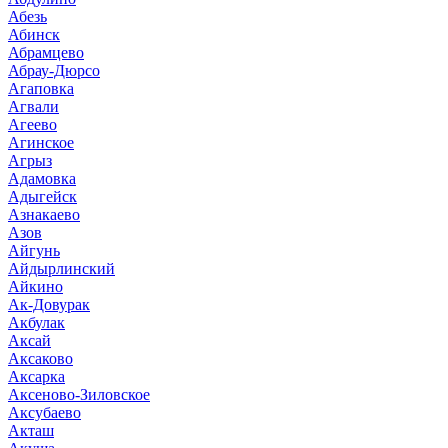
Абезь
Абинск
Абрамцево
Абрау-Дюрсо
Агаповка
Агвали
Агеево
Агинское
Агрыз
Адамовка
Адыгейск
Азнакаево
Азов
Айгунь
Айдырлинский
Айкино
Ак-Довурак
Акбулак
Аксай
Аксаково
Аксарка
Аксеново-Зиловское
Аксубаево
Акташ