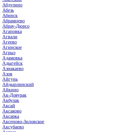
Абдулино
Абезь
Абинск
Абрамцево
Абрау-Дюрсо
Агаповка
Агвали
Агеево
Агинское
Агрыз
Адамовка
Адыгейск
Азнакаево
Азов
Айгунь
Айдырлинский
Айкино
Ак-Довурак
Акбулак
Аксай
Аксаково
Аксарка
Аксеново-Зиловское
Аксубаево