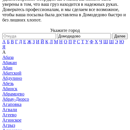
уверены в том, что ваш груз находится в надежных руках.
Доверьтесь профессионалам, и мы сделаем все возможное,
чтобы ваша посылка была доставлена в Домодедово быстро и
без лишних хлопот.
Укажите город
Далее
А
Б
В
Г
Д
Е
Ж
З
И
Й
К
Л
М
Н
О
П
Р
С
Т
У
Ф
Х
Ч
Ш
Щ
Э
Ю
Я
А
Абаза
Абакан
Абан
Абатский
Абдулино
Абезь
Абинск
Абрамцево
Абрау-Дюрсо
Агаповка
Агвали
Агеево
Агинское
Агрыз