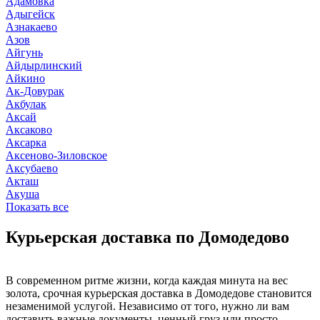
Адамовка
Адыгейск
Азнакаево
Азов
Айгунь
Айдырлинский
Айкино
Ак-Довурак
Акбулак
Аксай
Аксаково
Аксарка
Аксеново-Зиловское
Аксубаево
Акташ
Акуша
Показать все
Курьерская доставка по Домодедово
В современном ритме жизни, когда каждая минута на вес
золота, срочная курьерская доставка в Домодедове становится
незаменимой услугой. Независимо от того, нужно ли вам
доставить важные документы, ценный груз или просто