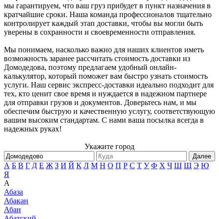
мы гарантируем, что ваш груз прибудет в пункт назначения в
кратчайшие сроки. Наша команда профессионалов тщательно
контролирует каждый этап доставки, чтобы вы могли быть
уверены в сохранности и своевременности отправления.
Мы понимаем, насколько важно для наших клиентов иметь
возможность заранее рассчитать стоимость доставки из
Домодедова, поэтому предлагаем удобный онлайн-
калькулятор, который поможет вам быстро узнать стоимость
услуги. Наш сервис экспресс-доставки идеально подходит для
тех, кто ценит свое время и нуждается в надежном партнере
для отправки грузов и документов. Доверьтесь нам, и мы
обеспечим быструю и качественную услугу, соответствующую
вашим высоким стандартам. С нами ваша посылка всегда в
надежных руках!
Укажите город
Далее
А
Б
В
Г
Д
Е
Ж
З
И
Й
К
Л
М
Н
О
П
Р
С
Т
У
Ф
Х
Ч
Ш
Щ
Э
Ю
Я
А
Абаза
Абакан
Абан
Абатский