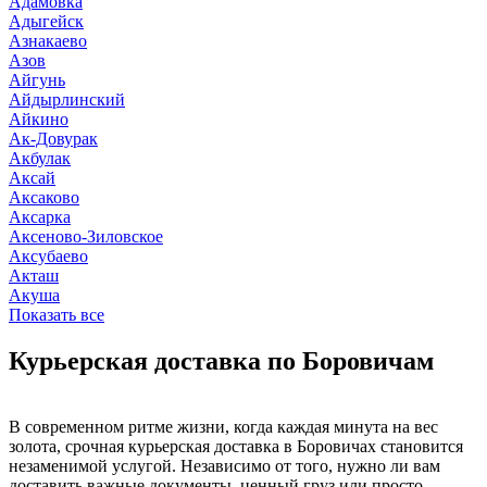
Адамовка
Адыгейск
Азнакаево
Азов
Айгунь
Айдырлинский
Айкино
Ак-Довурак
Акбулак
Аксай
Аксаково
Аксарка
Аксеново-Зиловское
Аксубаево
Акташ
Акуша
Показать все
Курьерская доставка по Боровичам
В современном ритме жизни, когда каждая минута на вес
золота, срочная курьерская доставка в Боровичах становится
незаменимой услугой. Независимо от того, нужно ли вам
доставить важные документы, ценный груз или просто