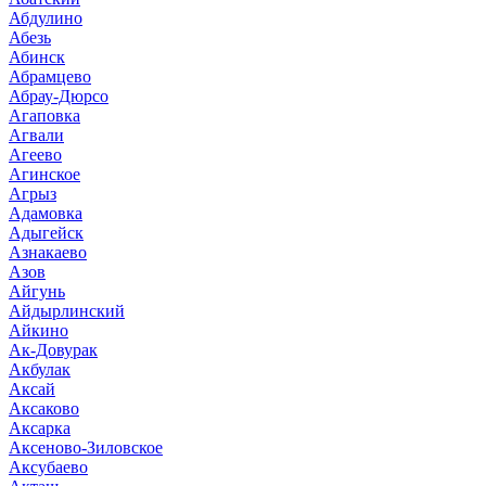
Абдулино
Абезь
Абинск
Абрамцево
Абрау-Дюрсо
Агаповка
Агвали
Агеево
Агинское
Агрыз
Адамовка
Адыгейск
Азнакаево
Азов
Айгунь
Айдырлинский
Айкино
Ак-Довурак
Акбулак
Аксай
Аксаково
Аксарка
Аксеново-Зиловское
Аксубаево