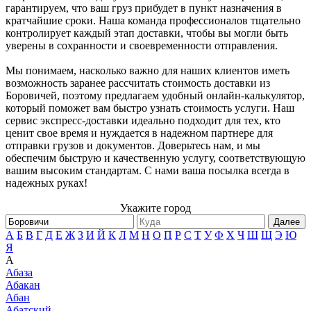
гарантируем, что ваш груз прибудет в пункт назначения в
кратчайшие сроки. Наша команда профессионалов тщательно
контролирует каждый этап доставки, чтобы вы могли быть
уверены в сохранности и своевременности отправления.
Мы понимаем, насколько важно для наших клиентов иметь
возможность заранее рассчитать стоимость доставки из
Боровичей, поэтому предлагаем удобный онлайн-калькулятор,
который поможет вам быстро узнать стоимость услуги. Наш
сервис экспресс-доставки идеально подходит для тех, кто
ценит свое время и нуждается в надежном партнере для
отправки грузов и документов. Доверьтесь нам, и мы
обеспечим быструю и качественную услугу, соответствующую
вашим высоким стандартам. С нами ваша посылка всегда в
надежных руках!
Укажите город
Далее
А
Б
В
Г
Д
Е
Ж
З
И
Й
К
Л
М
Н
О
П
Р
С
Т
У
Ф
Х
Ч
Ш
Щ
Э
Ю
Я
А
Абаза
Абакан
Абан
Абатский