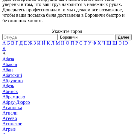
уверены в том, что ваш груз находится в надежных руках.
Доверьтесь профессионалам, и мы сделаем все возможное,
чтобы ваша посылка была доставлена в Боровичи быстро и
без лишних хлопот.
Укажите город
Далее
А
Б
В
Г
Д
Е
Ж
З
И
Й
К
Л
М
Н
О
П
Р
С
Т
У
Ф
Х
Ч
Ш
Щ
Э
Ю
Я
А
Абаза
Абакан
Абан
Абатский
Абдулино
Абезь
Абинск
Абрамцево
Абрау-Дюрсо
Агаповка
Агвали
Агеево
Агинское
Агрыз