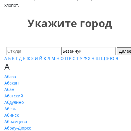
хлопот.
Укажите город
Дале
А
Б
В
Г
Д
Е
Ж
З
И
Й
К
Л
М
Н
О
П
Р
С
Т
У
Ф
Х
Ч
Ш
Щ
Э
Ю
Я
А
Абаза
Абакан
Абан
Абатский
Абдулино
Абезь
Абинск
Абрамцево
Абрау-Дюрсо