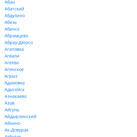
Абан
Абатский
Абдулино
Абезь
Абинск
Абрамцево
Абрау-Дюрсо
Агаповка
Агвали
Агеево
Агинское
Агрыз
Адамовка
Адыгейск
Азнакаево
Азов
Айгунь
Айдырлинский
Айкино
Ак-Довурак
Акбулак