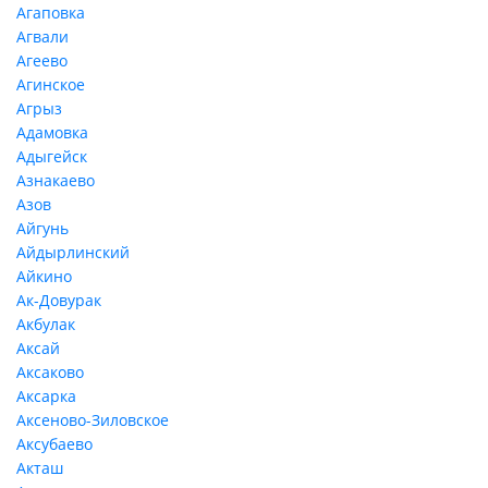
Агаповка
Агвали
Агеево
Агинское
Агрыз
Адамовка
Адыгейск
Азнакаево
Азов
Айгунь
Айдырлинский
Айкино
Ак-Довурак
Акбулак
Аксай
Аксаково
Аксарка
Аксеново-Зиловское
Аксубаево
Акташ