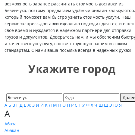
возможность заранее рассчитать стоимость доставки из
Безенчука, поэтому предлагаем удобный онлайн-калькулятор,
который поможет вам быстро узнать стоимость услуги. Наш
сервис экспресс-доставки идеально подходит для тех, кто цен
свое время и нуждается в надежном партнере для отправки
грузов и документов. Доверьтесь нам, и мы обеспечим быстр
и качественную услугу, соответствующую вашим высоким
стандартам. С нами ваша посылка всегда в надежных руках!
Укажите город
Дале
А
Б
В
Г
Д
Е
Ж
З
И
Й
К
Л
М
Н
О
П
Р
С
Т
У
Ф
Х
Ч
Ш
Щ
Э
Ю
Я
А
Абаза
Абакан