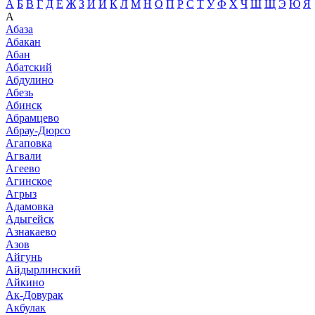
А
Б
В
Г
Д
Е
Ж
З
И
Й
К
Л
М
Н
О
П
Р
С
Т
У
Ф
Х
Ч
Ш
Щ
Э
Ю
Я
А
Абаза
Абакан
Абан
Абатский
Абдулино
Абезь
Абинск
Абрамцево
Абрау-Дюрсо
Агаповка
Агвали
Агеево
Агинское
Агрыз
Адамовка
Адыгейск
Азнакаево
Азов
Айгунь
Айдырлинский
Айкино
Ак-Довурак
Акбулак