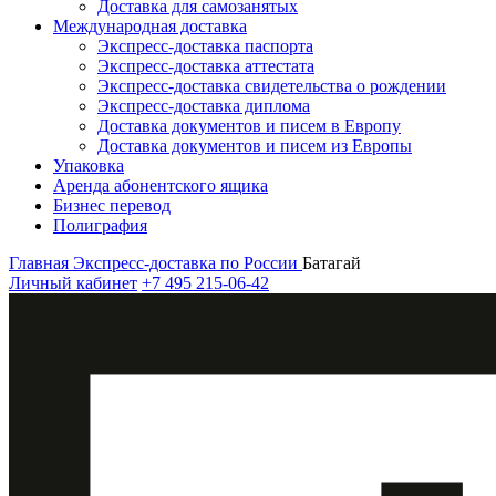
Доставка для самозанятых
Международная доставка
Экспресс-доставка паспорта
Экспресс-доставка аттестата
Экспресс-доставка свидетельства о рождении
Экспресс-доставка диплома
Доставка документов и писем в Европу
Доставка документов и писем из Европы
Упаковка
Аренда абонентского ящика
Бизнес перевод
Полиграфия
Главная
Экспресс-доставка по России
Батагай
Личный кабинет
+7 495 215-06-42