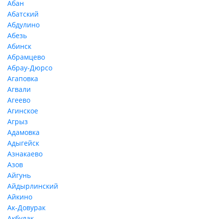
Абан
Абатский
Абдулино
Абезь
Абинск
Абрамцево
Абрау-Дюрсо
Агаповка
Агвали
Агеево
Агинское
Агрыз
Адамовка
Адыгейск
Азнакаево
Азов
Айгунь
Айдырлинский
Айкино
Ак-Довурак
Акбулак