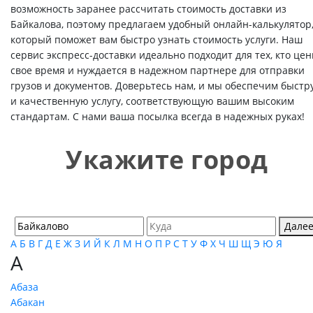
возможность заранее рассчитать стоимость доставки из
Байкалова, поэтому предлагаем удобный онлайн-калькулятор
который поможет вам быстро узнать стоимость услуги. Наш
сервис экспресс-доставки идеально подходит для тех, кто цен
свое время и нуждается в надежном партнере для отправки
грузов и документов. Доверьтесь нам, и мы обеспечим быстр
и качественную услугу, соответствующую вашим высоким
стандартам. С нами ваша посылка всегда в надежных руках!
Укажите город
Дале
А
Б
В
Г
Д
Е
Ж
З
И
Й
К
Л
М
Н
О
П
Р
С
Т
У
Ф
Х
Ч
Ш
Щ
Э
Ю
Я
А
Абаза
Абакан