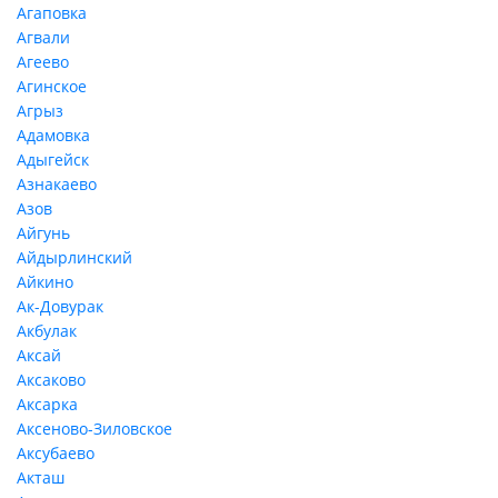
Агаповка
Агвали
Агеево
Агинское
Агрыз
Адамовка
Адыгейск
Азнакаево
Азов
Айгунь
Айдырлинский
Айкино
Ак-Довурак
Акбулак
Аксай
Аксаково
Аксарка
Аксеново-Зиловское
Аксубаево
Акташ