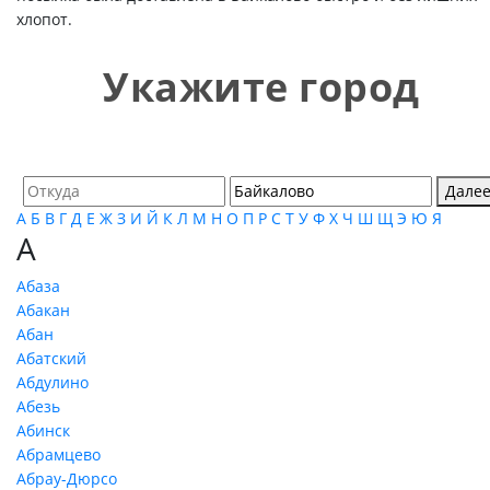
хлопот.
Укажите город
Дале
А
Б
В
Г
Д
Е
Ж
З
И
Й
К
Л
М
Н
О
П
Р
С
Т
У
Ф
Х
Ч
Ш
Щ
Э
Ю
Я
А
Абаза
Абакан
Абан
Абатский
Абдулино
Абезь
Абинск
Абрамцево
Абрау-Дюрсо