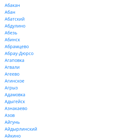
Абакан
Абан
Абатский
Абдулино
Абезь
Абинск
Абрамцево
Абрау-Дюрсо
Агаповка
Агвали
Агеево
Агинское
Агрыз
Адамовка
Адыгейск
Азнакаево
Азов
Айгунь
Айдырлинский
Айкино