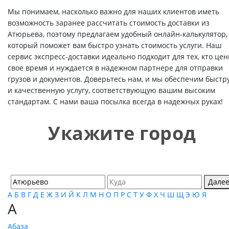
Мы понимаем, насколько важно для наших клиентов иметь
возможность заранее рассчитать стоимость доставки из
Атюрьева, поэтому предлагаем удобный онлайн-калькулятор,
который поможет вам быстро узнать стоимость услуги. Наш
сервис экспресс-доставки идеально подходит для тех, кто цен
свое время и нуждается в надежном партнере для отправки
грузов и документов. Доверьтесь нам, и мы обеспечим быстр
и качественную услугу, соответствующую вашим высоким
стандартам. С нами ваша посылка всегда в надежных руках!
Укажите город
Дале
А
Б
В
Г
Д
Е
Ж
З
И
Й
К
Л
М
Н
О
П
Р
С
Т
У
Ф
Х
Ч
Ш
Щ
Э
Ю
Я
А
Абаза