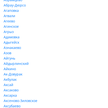
Абрау-Дюрсо
Агаповка
Агвали
Агеево
Агинское
Агрыз
Адамовка
Адыгейск
Азнакаево
Азов
Айгунь
Айдырлинский
Айкино
Ак-Довурак
Акбулак
Аксай
Аксаково
Аксарка
Аксеново-Зиловское
Аксубаево