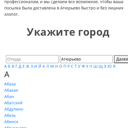
профессионалам, и мы сделаем все возможное, чтобы ваша
посылка была доставлена в Атюрьево быстро и без лишних
хлопот.
Укажите город
Дале
А
Б
В
Г
Д
Е
Ж
З
И
Й
К
Л
М
Н
О
П
Р
С
Т
У
Ф
Х
Ч
Ш
Щ
Э
Ю
Я
А
Абаза
Абакан
Абан
Абатский
Абдулино
Абезь
Абинск
Абрамцево