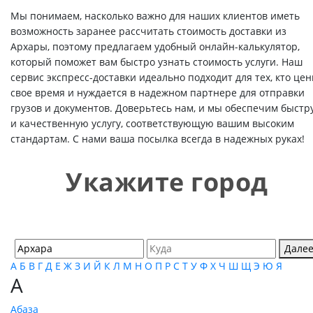
Мы понимаем, насколько важно для наших клиентов иметь
возможность заранее рассчитать стоимость доставки из
Архары, поэтому предлагаем удобный онлайн-калькулятор,
который поможет вам быстро узнать стоимость услуги. Наш
сервис экспресс-доставки идеально подходит для тех, кто цен
свое время и нуждается в надежном партнере для отправки
грузов и документов. Доверьтесь нам, и мы обеспечим быстр
и качественную услугу, соответствующую вашим высоким
стандартам. С нами ваша посылка всегда в надежных руках!
Укажите город
Дале
А
Б
В
Г
Д
Е
Ж
З
И
Й
К
Л
М
Н
О
П
Р
С
Т
У
Ф
Х
Ч
Ш
Щ
Э
Ю
Я
А
Абаза