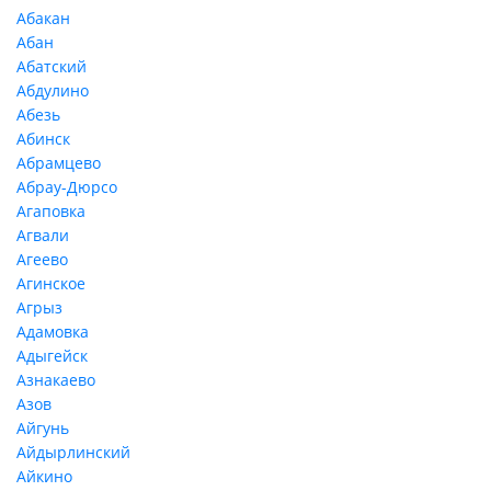
Абакан
Абан
Абатский
Абдулино
Абезь
Абинск
Абрамцево
Абрау-Дюрсо
Агаповка
Агвали
Агеево
Агинское
Агрыз
Адамовка
Адыгейск
Азнакаево
Азов
Айгунь
Айдырлинский
Айкино