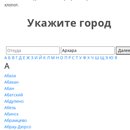
хлопот.
Укажите город
Дале
А
Б
В
Г
Д
Е
Ж
З
И
Й
К
Л
М
Н
О
П
Р
С
Т
У
Ф
Х
Ч
Ш
Щ
Э
Ю
Я
А
Абаза
Абакан
Абан
Абатский
Абдулино
Абезь
Абинск
Абрамцево
Абрау-Дюрсо