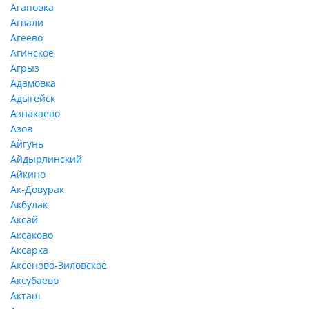
Агаповка
Агвали
Агеево
Агинское
Агрыз
Адамовка
Адыгейск
Азнакаево
Азов
Айгунь
Айдырлинский
Айкино
Ак-Довурак
Акбулак
Аксай
Аксаково
Аксарка
Аксеново-Зиловское
Аксубаево
Акташ