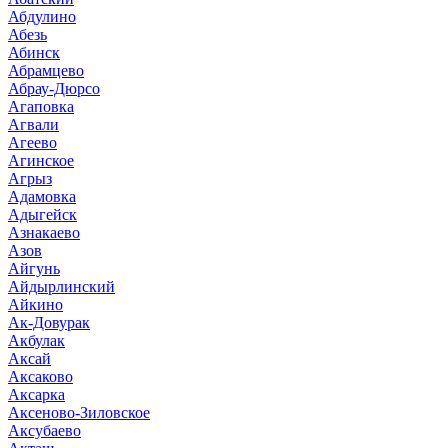
Абдулино
Абезь
Абинск
Абрамцево
Абрау-Дюрсо
Агаповка
Агвали
Агеево
Агинское
Агрыз
Адамовка
Адыгейск
Азнакаево
Азов
Айгунь
Айдырлинский
Айкино
Ак-Довурак
Акбулак
Аксай
Аксаково
Аксарка
Аксеново-Зиловское
Аксубаево