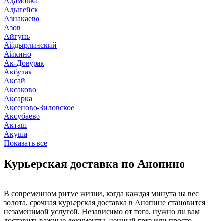
Адамовка
Адыгейск
Азнакаево
Азов
Айгунь
Айдырлинский
Айкино
Ак-Довурак
Акбулак
Аксай
Аксаково
Аксарка
Аксеново-Зиловское
Аксубаево
Акташ
Акуша
Показать все
Курьерская доставка по Анопино
В современном ритме жизни, когда каждая минута на вес
золота, срочная курьерская доставка в Анопине становится
незаменимой услугой. Независимо от того, нужно ли вам
доставить важные документы, ценный груз или просто