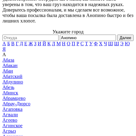
уверены в том, что ваш груз находится в надежных руках.
Доверьтесь профессионалам, и мы сделаем все возможное,
чтобы ваша посылка была доставлена в Анопино быстро и без
лишних хлопот.
Укажите город
Далее
А
Б
В
Г
Д
Е
Ж
З
И
Й
К
Л
М
Н
О
П
Р
С
Т
У
Ф
Х
Ч
Ш
Щ
Э
Ю
Я
А
Абаза
Абакан
Абан
Абатский
Абдулино
Абезь
Абинск
Абрамцево
Абрау-Дюрсо
Агаповка
Агвали
Агеево
Агинское
Агрыз