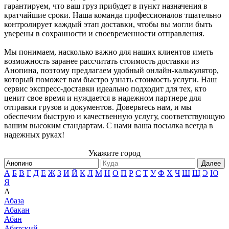
гарантируем, что ваш груз прибудет в пункт назначения в
кратчайшие сроки. Наша команда профессионалов тщательно
контролирует каждый этап доставки, чтобы вы могли быть
уверены в сохранности и своевременности отправления.
Мы понимаем, насколько важно для наших клиентов иметь
возможность заранее рассчитать стоимость доставки из
Анопина, поэтому предлагаем удобный онлайн-калькулятор,
который поможет вам быстро узнать стоимость услуги. Наш
сервис экспресс-доставки идеально подходит для тех, кто
ценит свое время и нуждается в надежном партнере для
отправки грузов и документов. Доверьтесь нам, и мы
обеспечим быструю и качественную услугу, соответствующую
вашим высоким стандартам. С нами ваша посылка всегда в
надежных руках!
Укажите город
Далее
А
Б
В
Г
Д
Е
Ж
З
И
Й
К
Л
М
Н
О
П
Р
С
Т
У
Ф
Х
Ч
Ш
Щ
Э
Ю
Я
А
Абаза
Абакан
Абан
Абатский