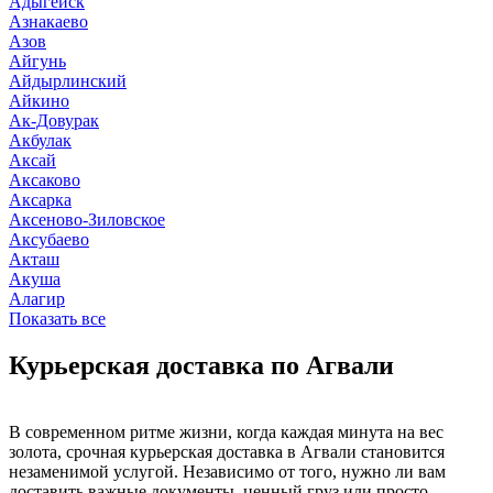
Адыгейск
Азнакаево
Азов
Айгунь
Айдырлинский
Айкино
Ак-Довурак
Акбулак
Аксай
Аксаково
Аксарка
Аксеново-Зиловское
Аксубаево
Акташ
Акуша
Алагир
Показать все
Курьерская доставка по Агвали
В современном ритме жизни, когда каждая минута на вес
золота, срочная курьерская доставка в Агвали становится
незаменимой услугой. Независимо от того, нужно ли вам
доставить важные документы, ценный груз или просто