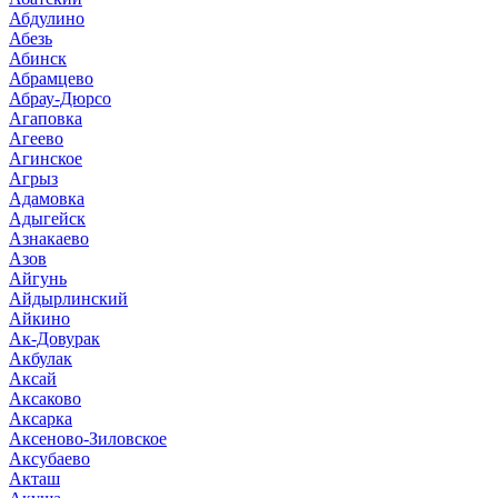
Абдулино
Абезь
Абинск
Абрамцево
Абрау-Дюрсо
Агаповка
Агеево
Агинское
Агрыз
Адамовка
Адыгейск
Азнакаево
Азов
Айгунь
Айдырлинский
Айкино
Ак-Довурак
Акбулак
Аксай
Аксаково
Аксарка
Аксеново-Зиловское
Аксубаево
Акташ