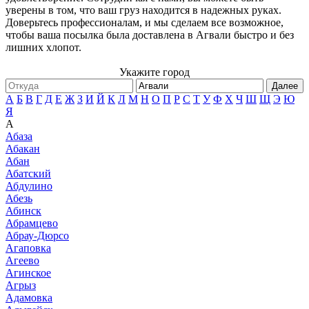
уверены в том, что ваш груз находится в надежных руках.
Доверьтесь профессионалам, и мы сделаем все возможное,
чтобы ваша посылка была доставлена в Агвали быстро и без
лишних хлопот.
Укажите город
Далее
А
Б
В
Г
Д
Е
Ж
З
И
Й
К
Л
М
Н
О
П
Р
С
Т
У
Ф
Х
Ч
Ш
Щ
Э
Ю
Я
А
Абаза
Абакан
Абан
Абатский
Абдулино
Абезь
Абинск
Абрамцево
Абрау-Дюрсо
Агаповка
Агеево
Агинское
Агрыз
Адамовка