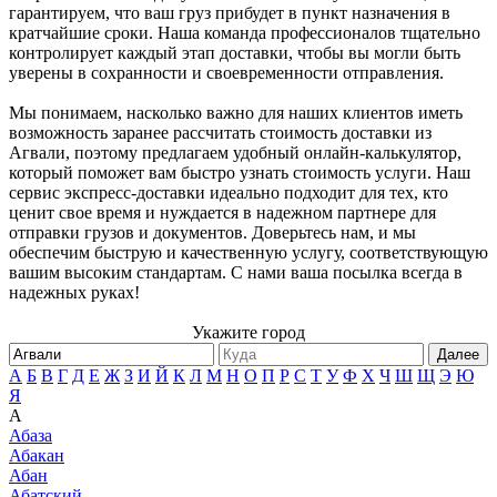
гарантируем, что ваш груз прибудет в пункт назначения в
кратчайшие сроки. Наша команда профессионалов тщательно
контролирует каждый этап доставки, чтобы вы могли быть
уверены в сохранности и своевременности отправления.
Мы понимаем, насколько важно для наших клиентов иметь
возможность заранее рассчитать стоимость доставки из
Агвали, поэтому предлагаем удобный онлайн-калькулятор,
который поможет вам быстро узнать стоимость услуги. Наш
сервис экспресс-доставки идеально подходит для тех, кто
ценит свое время и нуждается в надежном партнере для
отправки грузов и документов. Доверьтесь нам, и мы
обеспечим быструю и качественную услугу, соответствующую
вашим высоким стандартам. С нами ваша посылка всегда в
надежных руках!
Укажите город
Далее
А
Б
В
Г
Д
Е
Ж
З
И
Й
К
Л
М
Н
О
П
Р
С
Т
У
Ф
Х
Ч
Ш
Щ
Э
Ю
Я
А
Абаза
Абакан
Абан
Абатский