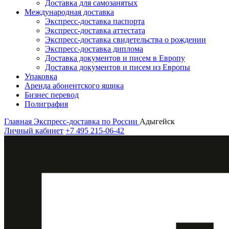
Доставка для самозанятых
Международная доставка
Экспресс-доставка паспорта
Экспресс-доставка аттестата
Экспресс-доставка свидетельства о рождении
Экспресс-доставка диплома
Доставка документов и писем в Европу
Доставка документов и писем из Европы
Упаковка
Аренда абонентского ящика
Бизнес перевод
Полиграфия
Главная
Экспресс-доставка по России
Адыгейск
Личный кабинет
+7 495 215-06-42