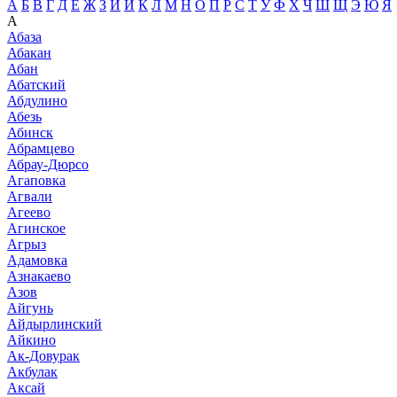
А
Б
В
Г
Д
Е
Ж
З
И
Й
К
Л
М
Н
О
П
Р
С
Т
У
Ф
Х
Ч
Ш
Щ
Э
Ю
Я
А
Абаза
Абакан
Абан
Абатский
Абдулино
Абезь
Абинск
Абрамцево
Абрау-Дюрсо
Агаповка
Агвали
Агеево
Агинское
Агрыз
Адамовка
Азнакаево
Азов
Айгунь
Айдырлинский
Айкино
Ак-Довурак
Акбулак
Аксай