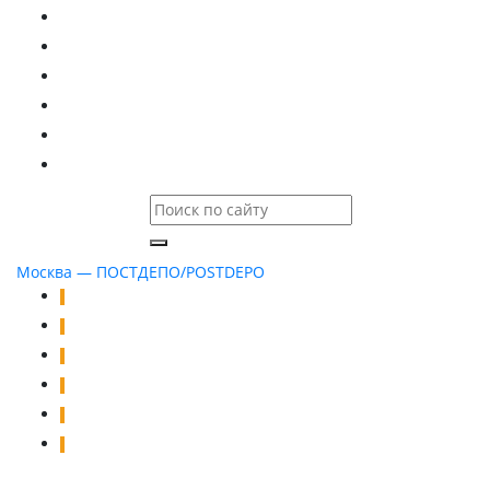
Вакансии
Информация
Договор
Калькулятор
Проверить статус
Контакты
Москва — ПОСТДЕПО/POSTDEPO
Оплата услуг
Новости и акции
Часто задаваемые вопросы
Статьи
Отзывы
Контакты