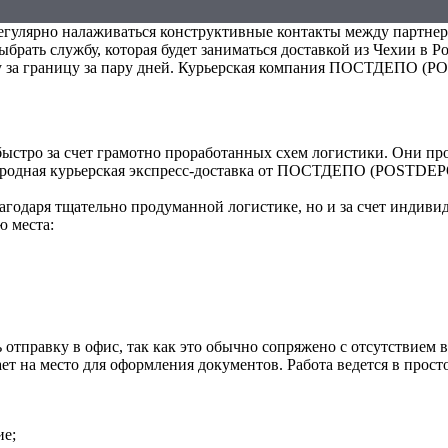
егулярно налаживаться конструктивные контакты между партнер
рать службу, которая будет заниматься доставкой из Чехии в Р
ту за границу за пару дней. Курьерская компания ПОСТДЕПО (P
быстро за счет грамотно проработанных схем логистики. Они п
ародная курьерская экспресс-доставка от ПОСТДЕПО (POSTDEPO
лагодаря тщательно продуманной логистике, но и за счет индив
ю места:
 отправку в офис, так как это обычно сопряжено с отсутствием
т на место для оформления документов. Работа ведется в прост
ие;