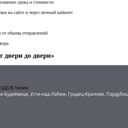
ношение срока и стоимости
ки на сайте и через личный кабинет
и от объема отправлений
вора
т двери до двери»
РОДОВ Чехии
ке-Будеёвице, Усти-над-Лабем, Градец-Кралове, Пардубиц