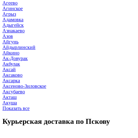
Агеево
Агинское
Агрыз
Адамовка
Адыгейск
Азнакаево
Азов
Айгунь
Айдырлинский
Айкино
Ак-Довурак
Акбулак
Аксай
Аксаково
Аксарка
Аксеново-Зиловское
Аксубаево
Акташ
Акуша
Показать все
Курьерская доставка по Пскову