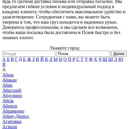
будь то срочная доставка письма или отправка посылки. Мы
предлагаем гибкие условия и индивидуальный подход к
каждому клиенту, чтобы обеспечить максимальное удобство и
удовлетворение. Сотрудничая с нами, вы можете быть
уверены в том, что ваш груз находится в надежных руках.
Доверьтесь профессионалам, и мы сделаем все возможное,
чтобы ваша посылка была доставлена в Псков быстро и без
лишних хлопот.
Укажите город
Далее
А
Б
В
Г
Д
Е
Ж
З
И
Й
К
Л
М
Н
О
П
Р
С
Т
У
Ф
Х
Ч
Ш
Щ
Э
Ю
Я
А
Абаза
Абакан
Абан
Абатский
Абдулино
Абезь
Абинск
Абрамцево
Абрау-Дюрсо
Агаповка
Агвали