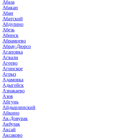
Абаза
Абакан
Абан
Абатский
Абдулино
Абезь
Абинск
Абрамцево
Абрау-Дюрсо
Агаповка
Агвали
Агеево
Агинское
Агрыз
Адамовка
Адыгейск
Азнакаево
Азов
Айгунь
Айдырлинский
Айкино
Ак-Довурак
Акбулак
Аксай
Аксаково