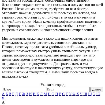
доставки из города Псков, обеспечивая оперативное и
безопасное отправление ваших посылок и документов по всей
России. Независимо от того, требуется ли вам быстро
отправить важные документы или посылку из Пскова, мы
гарантируем, что ваш груз прибудет в пункт назначения в
кратчайшие сроки. Наша команда профессионалов тщательно
контролирует каждый этап доставки, чтобы вы могли быть
уверены в сохранности и своевременности отправления.
Мы понимаем, насколько важно для наших клиентов иметь
возможность заранее рассчитать стоимость доставки из
Пскова, поэтому предлагаем удобный онлайн-калькулятор,
который поможет вам быстро узнать стоимость услуги. Наш
сервис экспресс-доставки идеально подходит для тех, кто
ценит свое время и нуждается в надежном партнере для
отправки грузов и документов. Доверьтесь нам, и мы
обеспечим быструю и качественную услугу, соответствующую
вашим высоким стандартам. С нами ваша посылка всегда в
надежных руках!
Укажите город
Далее
А
Б
В
Г
Д
Е
Ж
З
И
Й
К
Л
М
Н
О
П
Р
С
Т
У
Ф
Х
Ч
Ш
Щ
Э
Ю
Я
А