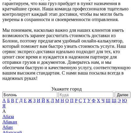
гарантируем, что ваш груз прибудет в пункт назначения в
кратчайшие сроки. Наша команда профессионалов тщательно
контролирует каждый этап доставки, чтобы вы могли быть
уверены в сохранности и своевременности отправления.
Мы понимаем, насколько важно для наших клиентов иметь
возможность заранее рассчитать стоимость доставки из
Болони, поэтому предлагаем удобный онлайн-калькулятор,
который поможет вам быстро узнать стоимость услуги. Наш
сервис экспресс-доставки идеально подходит для тех, кто
ценит свое время и нуждается в надежном партнере для
отправки грузов и документов. Доверьтесь нам, и мы
обеспечим быструю и качественную услугу, соответствующую
вашим высоким стандартам. С нами ваша посылка всегда в
надежных руках!
Укажите город
Далее
А
Б
В
Г
Д
Е
Ж
З
И
Й
К
Л
М
Н
О
П
Р
С
Т
У
Ф
Х
Ч
Ш
Щ
Э
Ю
Я
А
Абаза
Абакан
Абан
Абатский