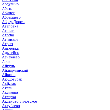
Абдулино
Абезь
Абинск
Абрамцево
Абрау-Дюрсо
Агаповка
Агвали
Агеево
Агинское
Агрыз
Адамовка
Адыгейск
Азнакаево
Азов
Айгунь
Айдырлинский
Айкино
Ак-Довурак
Акбулак
Аксай
Аксаково
Аксарка
Аксеново-Зиловское
Аксубаево