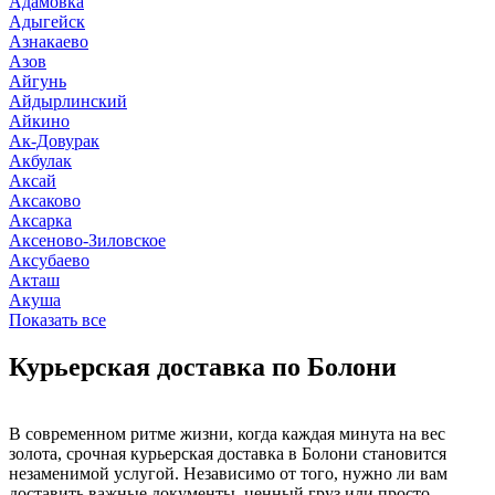
Адамовка
Адыгейск
Азнакаево
Азов
Айгунь
Айдырлинский
Айкино
Ак-Довурак
Акбулак
Аксай
Аксаково
Аксарка
Аксеново-Зиловское
Аксубаево
Акташ
Акуша
Показать все
Курьерская доставка по Болони
В современном ритме жизни, когда каждая минута на вес
золота, срочная курьерская доставка в Болони становится
незаменимой услугой. Независимо от того, нужно ли вам
доставить важные документы, ценный груз или просто