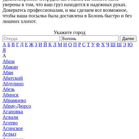
уверены в том, что ваш груз находится в надежных руках.
Доверьтесь профессионалам, и мы сделаем все возможное,
чтобы ваша посылка была доставлена в Болонь быстро и без
лишних хлопот.
Укажите город
Далее
А
Б
В
Г
Д
Е
Ж
З
И
Й
К
Л
М
Н
О
П
Р
С
Т
У
Ф
Х
Ч
Ш
Щ
Э
Ю
Я
А
Абаза
Абакан
Абан
Абатский
Абдулино
Абезь
Абинск
Абрамцево
Абрау-Дюрсо
Агаповка
Агвали
Агеево
Агинское
Агрыз